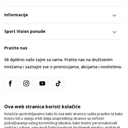
Informacije
Sport Vision ponude
Pratite nas
Mi dijelimo naše tajne sa vama. Pratite nas na društvenim
mrežama i saznajte sve o promocijama, akcijama i novitetima.
Ova web stranica koristi kolačiće
Kolačiće upotrebljavamo kako bi ova web stranica radila pravilno te kako
bismo bili u stanju vršiti dalja unapređenja stranice sa svrhom
Bosna i Hercegovina
Promijenite
poboljšavanja vašeg korisničkog iskustva, kako bismo personalizovali
sadržaj i oglase, omogućili funkcionalnost društvenih medija i analizirali