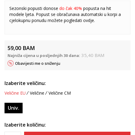
Sezonski popusti donose
do čak 40%
popusta na hit
modele ljeta. Popust se obračunava automatski u korpi a
cjelokupnu ponudu možete pogledati
ovdje
.
59,00
BAM
35,40
BAM
Najniža cijena u posljednjih 30 dana:
Obavijesti me o sniženju
Izaberite veličinu:
Veličine EU
Veličine
Veličine CM
Univ.
Izaberite količinu: