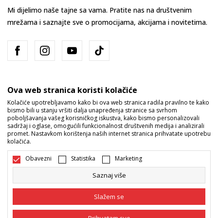
Mi dijelimo naše tajne sa vama. Pratite nas na društvenim
mrežama i saznajte sve o promocijama, akcijama i novitetima.
Ova web stranica koristi kolačiće
Kolačiće upotrebljavamo kako bi ova web stranica radila pravilno te kako
bismo bili u stanju vršiti dalja unapređenja stranice sa svrhom
Bosna i Hercegovina
Promijenite
poboljšavanja vašeg korisničkog iskustva, kako bismo personalizovali
sadržaj i oglase, omogućili funkcionalnost društvenih medija i analizirali
promet. Nastavkom korištenja naših internet stranica prihvatate upotrebu
kolačića.
Obavezni
Statistika
Marketing
Saznaj više
Nastojimo da budemo što precizniji u opisu proizvoda, prikazu slika i
samih cijena, ali ne možemo garantovati da su sve informacije kompletne
Slažem se
i bez grešaka. Svi artikli prikazani na sajtu su dio naše ponude i ne
podrazumijeva da su dostupni u svakom trenutku. Raspoloživost robe
možete provjeriti pozivom na broj 055/490-400.