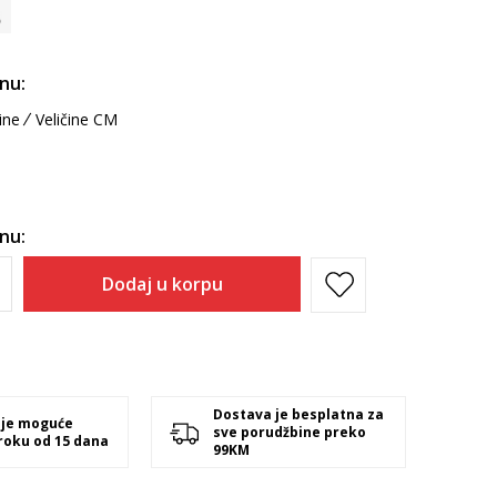
inu:
ine
Veličine CM
inu:
Dodaj u korpu
Dostava je besplatna za
 je moguće
sve porudžbine preko
 roku od 15 dana
99KM