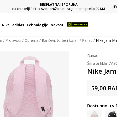
BESPLATNA ISPORUKA
Pl
P
na teritoriji BIH za sve poružbine u vrijednosti preko 99 KM
Nike
adidas
Tehnologije
Novosti
on
Proizvodi
Oprema
Rančevi, torbe i koferi
Ranac
Nike Jam Min
Ranac
Šifra artikla:
7A9
Nike Jam 
59,00
BA
Dostupno u viš