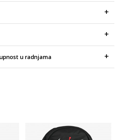
tupnost u radnjama
Dostupno