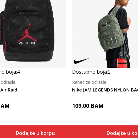
o boja:
4
Dostupno boja:
2
 odrasle
Ranac za odrasle
 Air Raid
Nike JAM LEGENDS NYLON B
BAM
109,00
BAM
Dodajte u korpu
Dodajte u ko