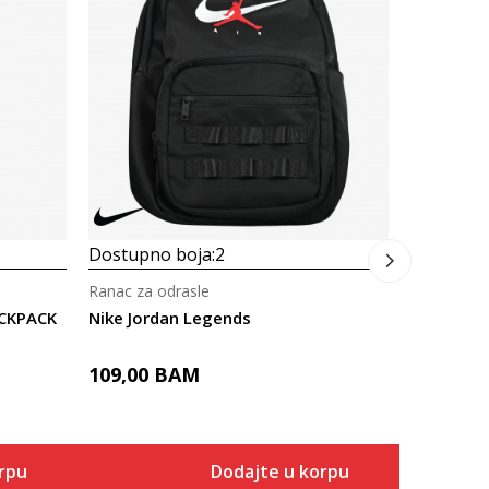
Ranac za o
Nike Jan A
69,00
B
Dostupno boja:
2
Ranac za odrasle
ACKPACK
Nike Jordan Legends
109,00
BAM
rpu
Dodajte u korpu