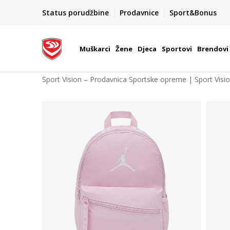
POZOVITE NAS NA : 055/490-400
Status porudžbine
Prodavnice
Sport&Bonus
daj više
Pon-Pet od 9h - 16h
Muškarci
Žene
Djeca
Sportovi
Brendovi
Sport Vision – Prodavnica Sportske opreme | Sport Visi