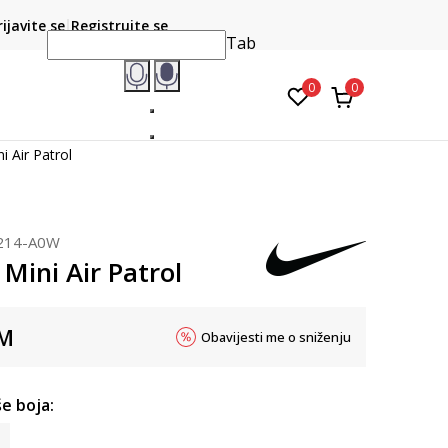
CLICK & COLLECT
atite karticom online i preuzmite u prodavnici po vašem
rijavite se
Registrujte se
do 6 mje
izboru
Tab
0
0
i Air Patrol
214-A0W
Mini Air Patrol
M
Obavijesti me o sniženju
e boja: