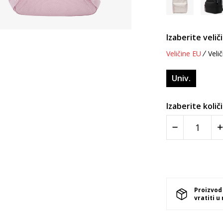
Izaberite velič
Veličine EU
Velič
Univ.
Izaberite količ
Proizvod
vratiti u