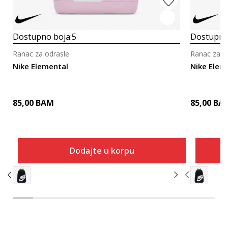
Dostupno boja:
5
Dostupno
Ranac za odrasle
Ranac za o
Nike Elemental
Nike Elem
85,00
BAM
85,00
BA
Dodajte u korpu