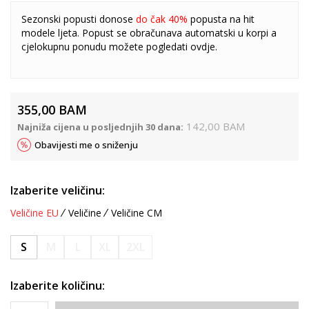
Sezonski popusti donose
do čak 40%
popusta na hit
modele ljeta. Popust se obračunava automatski u korpi a
cjelokupnu ponudu možete pogledati
ovdje
.
355,00
BAM
142,00
BAM
Najniža cijena u posljednjih 30 dana:
Obavijesti me o sniženju
Izaberite veličinu:
Veličine EU
Veličine
Veličine CM
S
M
L
XL
2XL
Izaberite količinu: