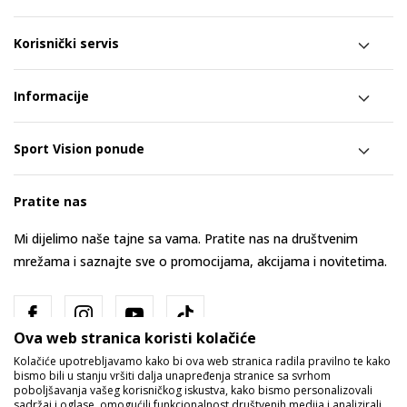
Korisnički servis
Informacije
Sport Vision ponude
Pratite nas
Mi dijelimo naše tajne sa vama. Pratite nas na društvenim
mrežama i saznajte sve o promocijama, akcijama i novitetima.
Ova web stranica koristi kolačiće
Kolačiće upotrebljavamo kako bi ova web stranica radila pravilno te kako
bismo bili u stanju vršiti dalja unapređenja stranice sa svrhom
poboljšavanja vašeg korisničkog iskustva, kako bismo personalizovali
sadržaj i oglase, omogućili funkcionalnost društvenih medija i analizirali