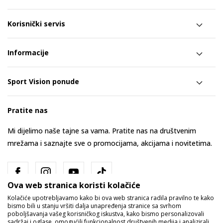
Korisnički servis
Informacije
Sport Vision ponude
Pratite nas
Mi dijelimo naše tajne sa vama. Pratite nas na društvenim
mrežama i saznajte sve o promocijama, akcijama i novitetima.
Ova web stranica koristi kolačiće
Kolačiće upotrebljavamo kako bi ova web stranica radila pravilno te kako
bismo bili u stanju vršiti dalja unapređenja stranice sa svrhom
poboljšavanja vašeg korisničkog iskustva, kako bismo personalizovali
sadržaj i oglase, omogućili funkcionalnost društvenih medija i analizirali