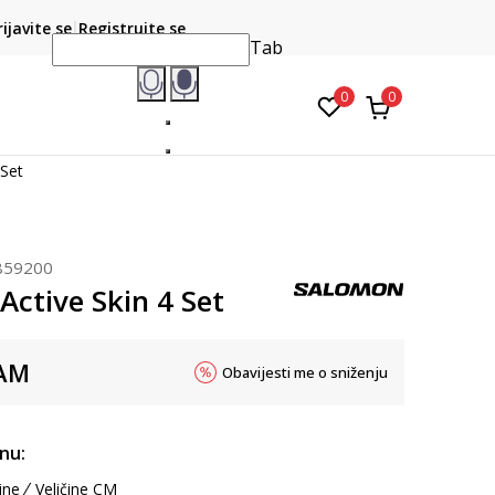
CLICK & COLLECT
atite karticom online i preuzmite u prodavnici po vašem
rijavite se
Registrujte se
do 6 mje
izboru
Tab
0
0
 Set
859200
Active Skin 4 Set
AM
Obavijesti me o sniženju
inu:
ine
Veličine CM