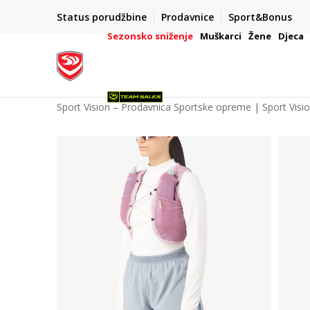
POZOVITE NAS NA : 055/490-400
Status porudžbine
Prodavnice
Sport&Bonus
daj više
Pon-Pet od 9h - 16h
Sezonsko sniženje
Muškarci
Žene
Djeca
Sport Vision – Prodavnica Sportske opreme | Sport Visi