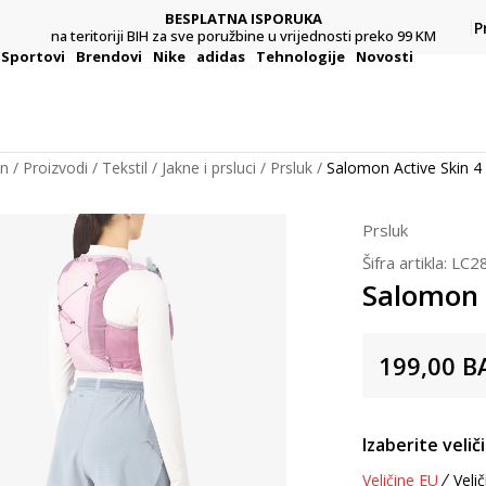
BESPLATNA ISPORUKA
Pl
P
na teritoriji BIH za sve poružbine u vrijednosti preko 99 KM
Sportovi
Brendovi
Nike
adidas
Tehnologije
Novosti
on
Proizvodi
Tekstil
Jakne i prsluci
Prsluk
Salomon Active Skin 4
Prsluk
Šifra artikla:
LC2
Salomon 
199,00
B
Izaberite velič
Veličine EU
Velič