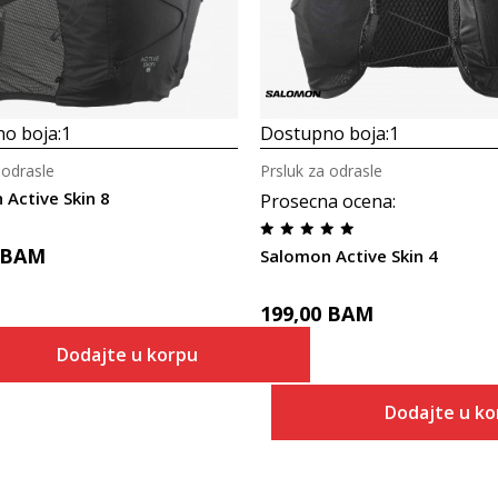
o boja:
1
Dostupno boja:
1
 odrasle
Prsluk za odrasle
Active Skin 8
Prosecna ocena
:
BAM
Salomon Active Skin 4
199,00
BAM
Dodajte u korpu
Dodajte u ko