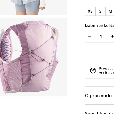
XS
S
M
Izaberite količ
Proizvod
vratiti u
O proizvodu
Specifikacija