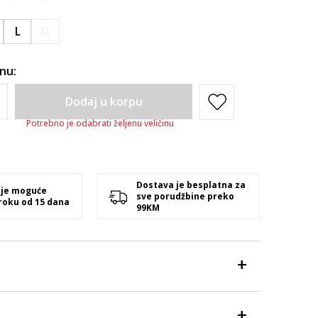
L
XL
inu:
Dodaj u korpu
Potrebno je odabrati željenu veličinu
Dostava je besplatna za
 je moguće
sve porudžbine preko
 roku od 15 dana
99KM