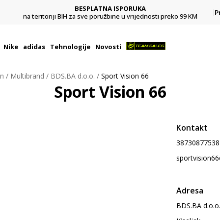
BESPLATNA ISPORUKA
Pl
P
na teritoriji BIH za sve poružbine u vrijednosti preko 99 KM
Nike
adidas
Tehnologije
Novosti
on
Multibrand
BDS.BA d.o.o.
Sport Vision 66
Sport Vision 66
Kontakt
38730877538
sportvision66
Adresa
BDS.BA d.o.o