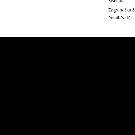
Kiseljak
Zagrebačka 6 
Retail Park)