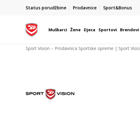
POZOVITE NAS NA : 055/490-400
Status porudžbine
Prodavnice
Sport&Bonus
daj više
Pon-Pet od 9h - 16h
Muškarci
Žene
Djeca
Sportovi
Brendovi
Sport Vision – Prodavnica Sportske opreme | Sport Visi