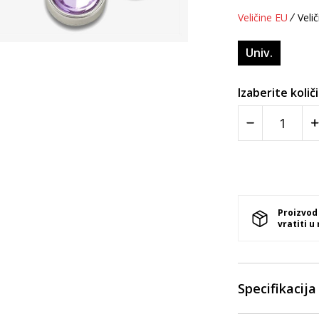
Veličine EU
Velič
Univ.
Izaberite količ
Proizvod
vratiti u
Specifikacija