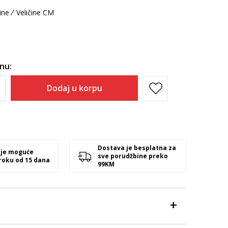
ine
Veličine CM
inu:
Dodaj u korpu
Dostava je besplatna za
 je moguće
sve porudžbine preko
 roku od 15 dana
99KM