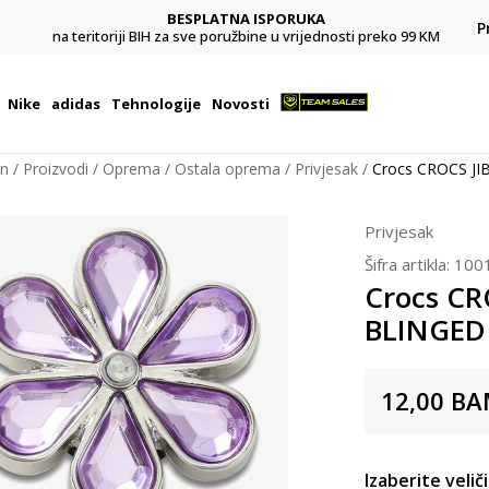
BESPLATNA ISPORUKA
Pl
P
na teritoriji BIH za sve poružbine u vrijednosti preko 99 KM
Nike
adidas
Tehnologije
Novosti
on
Proizvodi
Oprema
Ostala oprema
Privjesak
Crocs CROCS J
Privjesak
Šifra artikla:
100
Crocs CR
BLINGED
12,00
BA
Izaberite velič