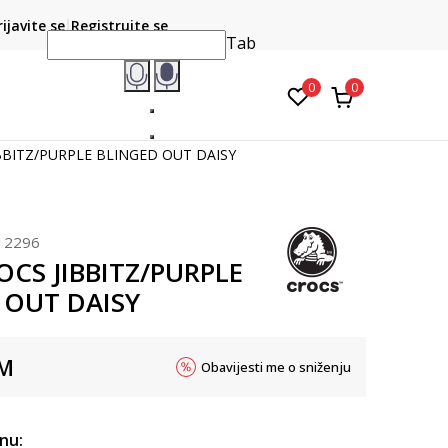
CLICK & COLLECT
atite karticom online i preuzmite u prodavnici po vašem
rijavite se
Registrujte se
do 6 mje
izboru
Tab
0
0
IBBITZ/PURPLE BLINGED OUT DAISY
12296
OCS JIBBITZ/PURPLE
 OUT DAISY
M
Obavijesti me o sniženju
inu: