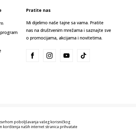
e
Pratite nas
Mi dijelimo naše tajne sa vama. Pratite
am
nas na društvenim mrežama i saznajte sve
 program
o promocijama, akcijama i novitetima.
e
Bosna i Hercegovina
Promijenite
sa svrhom poboljšavanja vašeg korisničkog
 korištenja naših internet stranica prihvatate
ve informacije kompletne i bez grešaka.