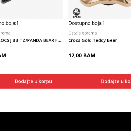
o boja:
1
Dostupno boja:
1
prema
Ostala oprema
Crocs CROCS JIBBITZ/PANDA BEAR FACE
Crocs Gold Teddy Bear
AM
12,00
BAM
Dodajte u korpu
Dodajte u ko