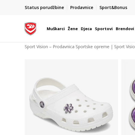
POZOVITE NAS NA : 055/490-400
Status porudžbine
Prodavnice
Sport&Bonus
daj više
Pon-Pet od 9h - 16h
Muškarci
Žene
Djeca
Sportovi
Brendovi
Sport Vision – Prodavnica Sportske opreme | Sport Visi