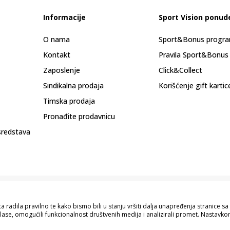
Informacije
Sport Vision ponud
O nama
Sport&Bonus progr
Kontakt
Pravila Sport&Bonus
Zaposlenje
Click&Collect
Sindikalna prodaja
Korišćenje gift kartic
Timska prodaja
Pronađite prodavnicu
sredstava
 radila pravilno te kako bismo bili u stanju vršiti dalja unapređenja stranice 
lase, omogućili funkcionalnost društvenih medija i analizirali promet. Nastavkom
pisu proizvoda, prikazu slika i samih cijena, ali ne možemo garantovati da su s