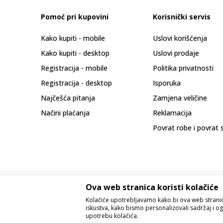
Pomoć pri kupovini
Korisnički servis
Kako kupiti - mobile
Uslovi korišćenja
Kako kupiti - desktop
Uslovi prodaje
Registracija - mobile
Politika privatnosti
Registracija - desktop
Isporuka
Najčešća pitanja
Zamjena veličine
Načini plaćanja
Reklamacija
Povrat robe i povrat 
Ova web stranica koristi kolačiće
Kolačiće upotrebljavamo kako bi ova web stranica
iskustva, kako bismo personalizovali sadržaj i og
upotrebu kolačića.
Nastojimo da budemo što precizniji u o