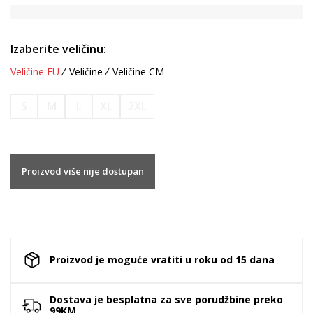
Izaberite veličinu:
Veličine EU
Veličine
Veličine CM
S
M
L
XL
2XL
Proizvod više nije dostupan
Proizvod je moguće vratiti u roku od 15 dana
Dostava je besplatna za sve porudžbine preko
99KM