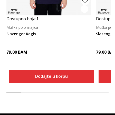
Dostupno boja:
1
Dostupno
Muška polo majica
Muška polo
Slazenger Regis
Slazenger
79,00
BAM
79,00
BA
Dodajte u korpu