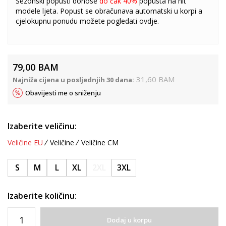
Sezonski popusti donose
do čak 40%
popusta na hit
modele ljeta. Popust se obračunava automatski u korpi a
cjelokupnu ponudu možete pogledati
ovdje
.
79,00
BAM
31,60
BAM
Najniža cijena u posljednjih 30 dana:
Obavijesti me o sniženju
Izaberite veličinu:
Veličine EU
Veličine
Veličine CM
S
M
L
XL
2XL
3XL
Izaberite količinu:
Dodaj u korpu