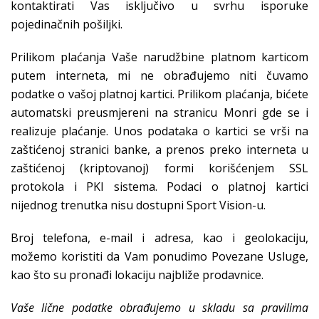
kontaktirati Vas isključivo u svrhu isporuke
pojedinačnih pošiljki.
Prilikom plaćanja Vaše narudžbine platnom karticom
putem interneta, mi ne obrađujemo niti čuvamo
podatke o vašoj platnoj kartici. Prilikom plaćanja, bićete
automatski preusmjereni na stranicu Monri gde se i
realizuje plaćanje. Unos podataka o kartici se vrši na
zaštićenoj stranici banke, a prenos preko interneta u
zaštićenoj (kriptovanoj) formi korišćenjem SSL
protokola i PKI sistema. Podaci o platnoj kartici
nijednog trenutka nisu dostupni Sport Vision-u.
Broj telefona, e-mail i adresa, kao i geolokaciju,
možemo koristiti da Vam ponudimo Povezane Usluge,
kao što su pronađi lokaciju najbliže prodavnice.
Vaše lične podatke obrađujemo u skladu sa pravilima