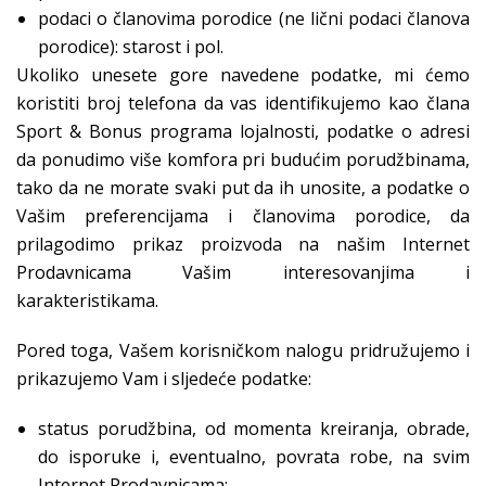
podaci o članovima porodice (ne lični podaci članova
porodice): starost i pol.
Ukoliko unesete gore navedene podatke, mi ćemo
koristiti broj telefona da vas identifikujemo kao člana
Sport & Bonus programa lojalnosti, podatke o adresi
da ponudimo više komfora pri budućim porudžbinama,
tako da ne morate svaki put da ih unosite, a podatke o
Vašim preferencijama i članovima porodice, da
prilagodimo prikaz proizvoda na našim Internet
Prodavnicama Vašim interesovanjima i
karakteristikama.
Pored toga, Vašem korisničkom nalogu pridružujemo i
prikazujemo Vam i sljedeće podatke:
status porudžbina, od momenta kreiranja, obrade,
do isporuke i, eventualno, povrata robe, na svim
Internet Prodavnicama;