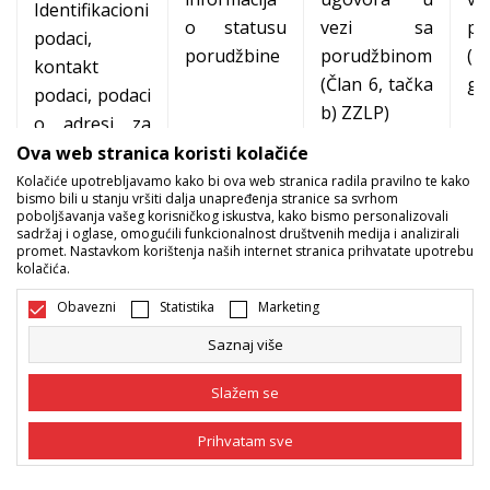
Identifikacioni
o statusu
vezi sa
po
podaci,
porudžbine
porudžbinom
(1
kontakt
(Član 6, tačka
go
podaci, podaci
b) ZZLP)
o adresi za
isporuku, broj
Ova web stranica koristi kolačiće
Obrada
Sport&Bonus
Kolačiće upotrebljavamo kako bi ova web stranica radila pravilno te kako
reklamacija i
bismo bili u stanju vršiti dalja unapređenja stranice sa svrhom
Neophodno
kartice, broj
poboljšavanja vašeg korisničkog iskustva, kako bismo personalizovali
povrata,
Do
u cilju
sadržaj i oglase, omogućili funkcionalnost društvenih medija i analizirali
poklon
otkrivanje
je
promet. Nastavkom korištenja naših internet stranica prihvatate upotrebu
poštovanja
kartice i broj
kolačića.
i/ili
go
naših
kartice sa
sprečavanja
za
Obavezni
Statistika
Marketing
pravnih,
popustom
zloupotrebe
ob
Saznaj više
odnosno
ili prevare,
v
zakonskih
slanje
po
Slažem se
obaveza
zamjenske
(1
(Član 6, tačka
Prihvatam sve
robe,
go
a) ZZLP)
povlačenje