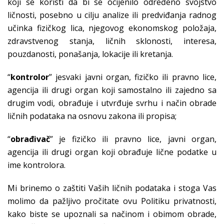
koji se koristi da bi se ocijenilo određeno svojstvo
ličnosti, posebno u cilju analize ili predviđanja radnog
učinka fizičkog lica, njegovog ekonomskog položaja,
zdravstvenog stanja, ličnih sklonosti, interesa,
pouzdanosti, ponašanja, lokacije ili kretanja.
“
kontrolor
” jesvaki javni organ, fizičko ili pravno lice,
agencija ili drugi organ koji samostalno ili zajedno sa
drugim vodi, obrađuje i utvrđuje svrhu i način obrade
ličnih podataka na osnovu zakona ili propisa;
“
obrađivač
” je fizičko ili pravno lice, javni organ,
agencija ili drugi organ koji obrađuje lične podatke u
ime kontrolora.
Mi brinemo o zaštiti Vaših ličnih podataka i stoga Vas
molimo da pažljivo pročitate ovu Politiku privatnosti,
kako biste se upoznali sa načinom i obimom obrade,