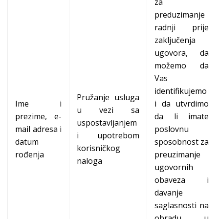
za
preduzimanje
radnji prije
zaključenja
ugovora, da
možemo da
Vas
identifikujemo
Pružanje usluga
Ime i
i da utvrdimo
u vezi sa
prezime, e-
da li imate
uspostavljanjem
mail adresa i
poslovnu
i upotrebom
datum
sposobnost za
korisničkog
rođenja
preuzimanje
naloga
ugovornih
obaveza i
davanje
saglasnosti na
obradu, u