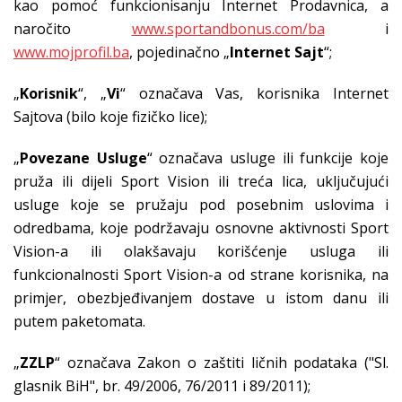
kao pomoć funkcionisanju Internet Prodavnica, a
naročito
www.sportandbonus.com/
ba
i
www.mojprofil.ba
, pojedinačno „
Internet Sajt
“;
„
Korisnik
“, „
Vi
“ označava Vas, korisnika Internet
Sajtova (bilo koje fizičko lice);
„
Povezane Usluge
“ označava usluge ili funkcije koje
pruža ili dijeli Sport Vision ili treća lica, uključujući
usluge koje se pružaju pod posebnim uslovima i
odredbama, koje podržavaju osnovne aktivnosti Sport
Vision-a ili olakšavaju korišćenje usluga ili
funkcionalnosti Sport Vision-a od strane korisnika, na
primjer, obezbjeđivanjem dostave u istom danu ili
putem paketomata.
„
ZZLP
“ označava Zakon o zaštiti ličnih podataka ("Sl.
glasnik BiH", br. 49/2006, 76/2011 i 89/2011);