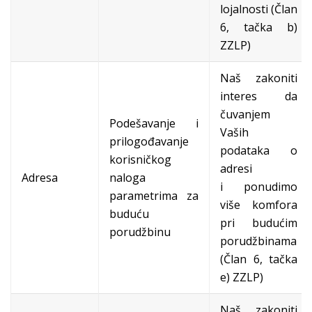
lojalnosti (Član
6, tačka b)
ZZLP)
Naš zakoniti
interes da
čuvanjem
Podešavanje i
Vaših
prilogođavanje
podataka o
korisničkog
adresi
Adresa
naloga
i ponudimo
parametrima za
više komfora
buduću
pri budućim
porudžbinu
porudžbinama
(Član 6, tačka
e) ZZLP)
Naš zakoniti