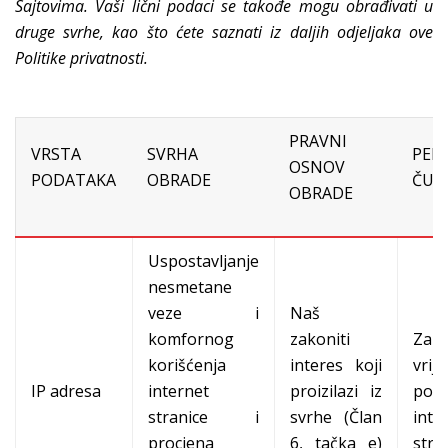
Sajtovima. Vaši lični podaci se takođe mogu obrađivati u
druge svrhe, kao što ćete saznati iz daljih odjeljaka ove
Politike privatnosti.
PRAVNI
VRSTA
SVRHA
PER
OSNOV
PODATAKA
OBRADE
ČUV
OBRADE
Uspostavljanje
nesmetane
veze i
Naš
komfornog
zakoniti
Za
korišćenja
interes koji
vrij
IP adresa
internet
proizilazi iz
posj
stranice i
svrhe (Član
inte
procjena
6, tačka e)
stran