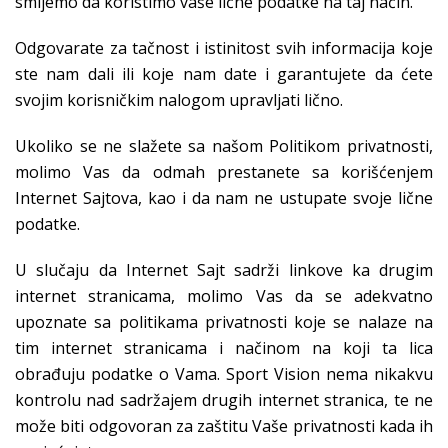
smijemo da koristimo vaše lične podatke na taj način.
Odgovarate za tačnost i istinitost svih informacija koje
ste nam dali ili koje nam date i garantujete da ćete
svojim korisničkim nalogom upravljati lično.
Ukoliko se ne slažete sa našom Politikom privatnosti,
molimo Vas da odmah prestanete sa korišćenjem
Internet Sajtova, kao i da nam ne ustupate svoje lične
podatke.
U slučaju da Internet Sajt sadrži linkove ka drugim
internet stranicama, molimo Vas da se adekvatno
upoznate sa politikama privatnosti koje se nalaze na
tim internet stranicama i načinom na koji ta lica
obrađuju podatke o Vama. Sport Vision nema nikakvu
kontrolu nad sadržajem drugih internet stranica, te ne
može biti odgovoran za zaštitu Vaše privatnosti kada ih