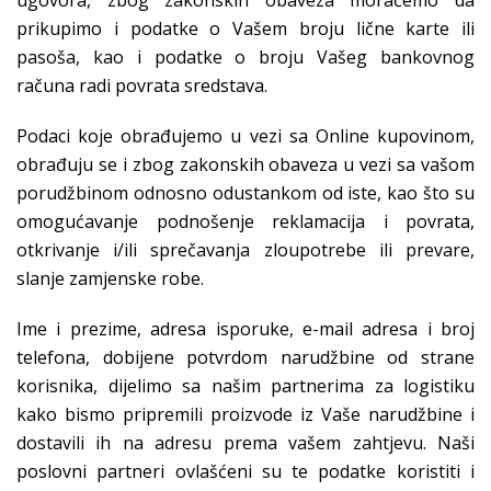
prikupimo i podatke o Vašem broju lične karte ili
pasoša, kao i podatke o broju Vašeg bankovnog
računa radi povrata sredstava.
Podaci koje obrađujemo u vezi sa Online kupovinom,
obrađuju se i zbog zakonskih obaveza u vezi sa vašom
porudžbinom odnosno odustankom od iste, kao što su
omogućavanje podnošenje reklamacija i povrata,
otkrivanje i/ili sprečavanja zloupotrebe ili prevare,
slanje zamjenske robe.
Ime i prezime, adresa isporuke, e-mail adresa i broj
telefona, dobijene potvrdom narudžbine od strane
korisnika, dijelimo sa našim partnerima za logistiku
kako bismo pripremili proizvode iz Vaše narudžbine i
dostavili ih na adresu prema vašem zahtjevu. Naši
poslovni partneri ovlašćeni su te podatke koristiti i