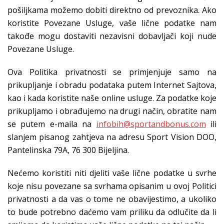
pošiljkama možemo dobiti direktno od prevoznika. Ako
koristite Povezane Usluge, vaše lične podatke nam
takođe mogu dostaviti nezavisni dobavljači koji nude
Povezane Usluge.
Ova Politika privatnosti se primjenjuje samo na
prikupljanje i obradu podataka putem Internet Sajtova,
kao i kada koristite naše online usluge. Za podatke koje
prikupljamo i obrađujemo na drugi način, obratite nam
se putem e-maila na
infobih@sportandbonus.com
ili
slanjem pisanog zahtjeva na adresu Sport Vision DOO,
Pantelinska 79A, 76 300 Bijeljina.
Nećemo koristiti niti djeliti vaše lične podatke u svrhe
koje nisu povezane sa svrhama opisanim u ovoj Politici
privatnosti a da vas o tome ne obavijestimo, a ukoliko
to bude potrebno daćemo vam priliku da odlučite da li