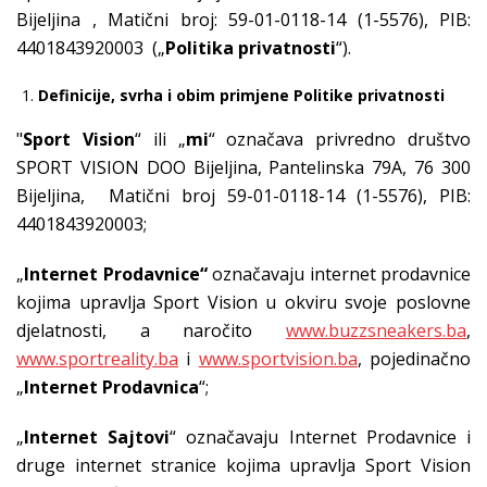
Bijeljina , Matični broj: 59-01-0118-14 (1-5576), PIB:
4401843920003 („
Politika privatnosti
“).
Definicije, svrha i obim primjene Politike privatnosti
"
Sport Vision
“ ili „
mi
“ označava privredno društvo
SPORT VISION DOO Bijeljina, Pantelinska 79A, 76 300
Bijeljina, Matični broj 59-01-0118-14 (1-5576), PIB:
4401843920003;
„
Internet Prodavnice“
označavaju internet prodavnice
kojima upravlja Sport Vision u okviru svoje poslovne
djelatnosti, a naročito
www.buzzsneakers.ba
,
www.sportreality.ba
i
www.sportvision.ba
, pojedinačno
„
Internet Prodavnica
“;
„
Internet Sajtovi
“ označavaju Internet Prodavnice i
druge internet stranice kojima upravlja Sport Vision