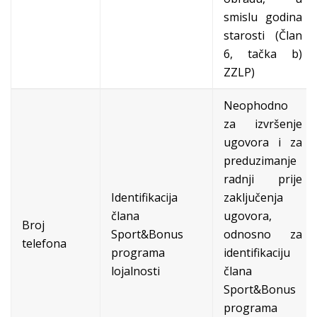
smislu godina
starosti (Član
6, tačka b)
ZZLP)
Neophodno
za izvršenje
ugovora i za
preduzimanje
radnji prije
Identifikacija
zaključenja
člana
ugovora,
Broj
Sport&Bonus
odnosno za
telefona
programa
identifikaciju
lojalnosti
člana
Sport&Bonus
programa