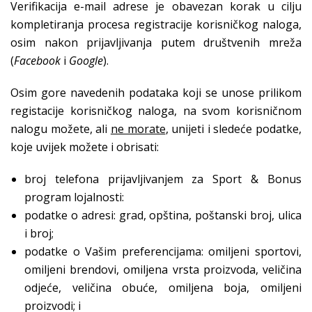
Verifikacija e-mail adrese je obavezan korak u cilju
kompletiranja procesa registracije korisničkog naloga,
osim nakon prijavljivanja putem društvenih mreža
(
Facebook
i
Google
).
Osim gore navedenih podataka koji se unose prilikom
registacije korisničkog naloga, na svom korisničnom
nalogu možete, ali
ne morate
, unijeti i sledeće podatke,
koje uvijek možete i obrisati:
broj telefona prijavljivanjem za Sport & Bonus
program lojalnosti:
podatke o adresi: grad, opština, poštanski broj, ulica
i broj;
podatke o Vašim preferencijama: omiljeni sportovi,
omiljeni brendovi, omiljena vrsta proizvoda, veličina
odjeće, veličina obuće, omiljena boja, omiljeni
proizvodi; i