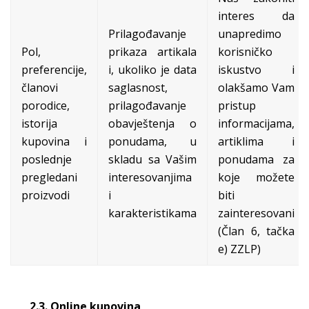
interes da
Prilagođavanje
unapredimo
Pol,
prikaza artikala
korisničko
preferencije,
i, ukoliko je data
iskustvo i
članovi
saglasnost,
olakšamo Vam
porodice,
prilagođavanje
pristup
istorija
obavještenja o
informacijama,
kupovina i
ponudama, u
artiklima i
poslednje
skladu sa Vašim
ponudama za
pregledani
interesovanjima
koje možete
proizvodi
i
biti
karakteristikama
zainteresovani
(Član 6, tačka
e) ZZLP)
2.3. Online kupovina