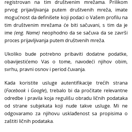
registrovan na tim društvenim mrežama. Prilikom
prvog prijavljivanja putem društvenih mreža, imate
mogućnost da definišete koji podaci o Vašem profilu na
tim društvenim mrežama će biti sačuvani, s tim da je
ime
(eng. Name)
neophodno da se sačuva da se završi
proces prijavljivanja putem društvenih mreža.
Ukoliko bude potrebno pribaviti dodatne podatke,
obavijestićemo Vas o tome, navodeći njihov obim,
svrhu, pravni osnov i period čuvanja.
Kada koristite usluge autentifikacije trećih strana
(
Facebook
i
Google
), trebalo bi da pročitate relevantne
odredbe i pravila koja regulišu obradu ličnih podataka
od strane subjekata koji nude takve usluge. Mi ne
odgovaramo za njihovu usklađenost sa propisima o
zaštiti ličnih podataka.