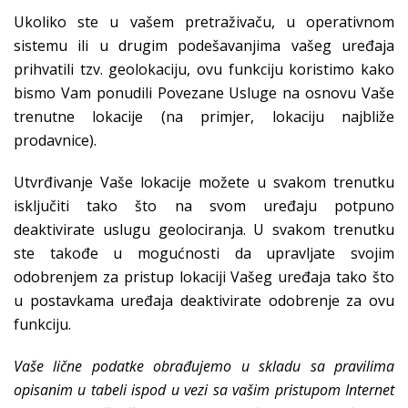
Ukoliko ste u vašem pretraživaču, u operativnom
sistemu ili u drugim podešavanjima vašeg uređaja
prihvatili tzv. geolokaciju, ovu funkciju koristimo kako
bismo Vam ponudili Povezane Usluge na osnovu Vaše
trenutne lokacije (na primjer, lokaciju najbliže
prodavnice).
Utvrđivanje Vaše lokacije možete u svakom trenutku
isključiti tako što na svom uređaju potpuno
deaktivirate uslugu geolociranja. U svakom trenutku
ste takođe u mogućnosti da upravljate svojim
odobrenjem za pristup lokaciji Vašeg uređaja tako što
u postavkama uređaja deaktivirate odobrenje za ovu
funkciju.
Vaše lične podatke obrađujemo u skladu sa pravilima
opisanim u tabeli ispod u vezi sa vašim pristupom Internet