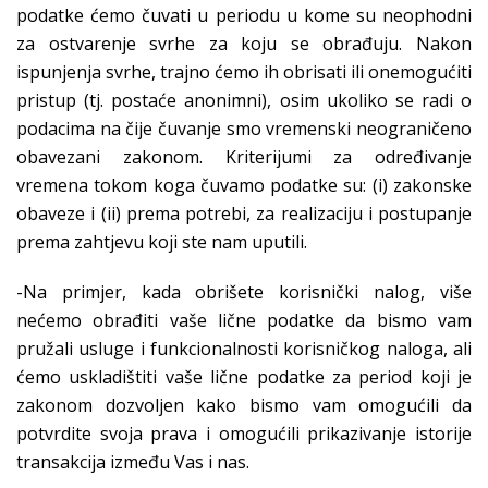
podatke ćemo čuvati u periodu u kome su neophodni
za ostvarenje svrhe za koju se obrađuju. Nakon
ispunjenja svrhe, trajno ćemo ih obrisati ili onemogućiti
pristup (tj. postaće anonimni), osim ukoliko se radi o
podacima na čije čuvanje smo vremenski neograničeno
obavezani zakonom. Kriterijumi za određivanje
vremena tokom koga čuvamo podatke su: (i) zakonske
obaveze i (ii) prema potrebi, za realizaciju i postupanje
prema zahtjevu koji ste nam uputili.
-Na primjer, kada obrišete korisnički nalog, više
nećemo obrađiti vaše lične podatke da bismo vam
pružali usluge i funkcionalnosti korisničkog naloga, ali
ćemo uskladištiti vaše lične podatke za period koji je
zakonom dozvoljen kako bismo vam omogućili da
potvrdite svoja prava i omogućili prikazivanje istorije
transakcija između Vas i nas.