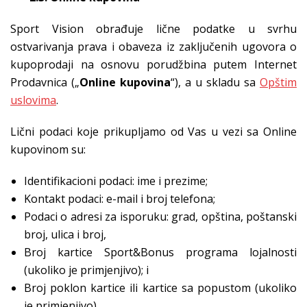
Sport Vision obrađuje lične podatke u svrhu
ostvarivanja prava i obaveza iz zaključenih ugovora o
kupoprodaji na osnovu porudžbina putem Internet
Prodavnica („
Online kupovina
“), a u skladu sa
Opštim
uslovima
.
Lični podaci koje prikupljamo od Vas u vezi sa Online
kupovinom su:
Identifikacioni podaci: ime i prezime;
Kontakt podaci: e-mail i broj telefona;
Podaci o adresi za isporuku: grad, opština, poštanski
broj, ulica i broj,
Broj kartice Sport&Bonus programa lojalnosti
(ukoliko je primjenjivo); i
Broj poklon kartice ili kartice sa popustom (ukoliko
je primjenjivo).