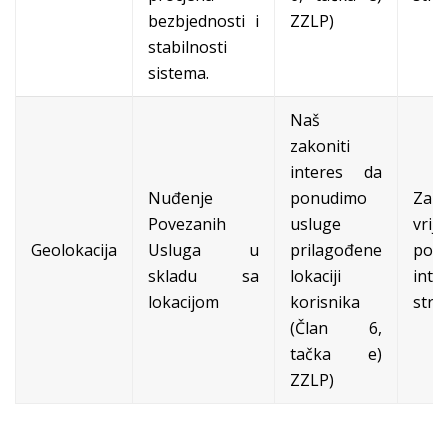
bezbjednosti i
ZZLP)
stabilnosti
sistema.
Naš
zakoniti
interes da
Nuđenje
ponudimo
Za
Povezanih
usluge
vrij
Geolokacija
Usluga u
prilagođene
posj
skladu sa
lokaciji
inte
lokacijom
korisnika
stran
(Član 6,
tačka e)
ZZLP)