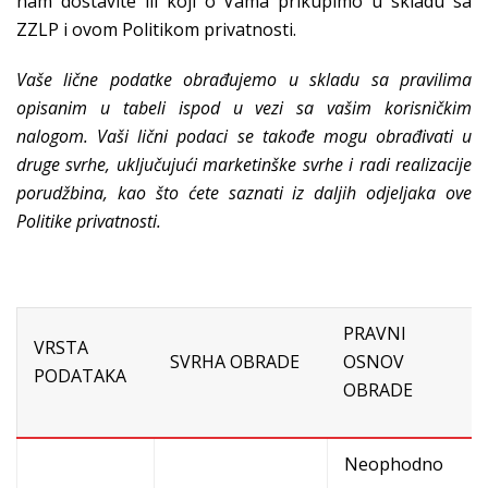
nam dostavite ili koji o Vama prikupimo u skladu sa
ZZLP i ovom Politikom privatnosti.
Vaše lične podatke obrađujemo u skladu sa pravilima
opisanim u tabeli ispod u vezi sa vašim korisničkim
nalogom. Vaši lični podaci se takođe mogu obrađivati u
druge svrhe, uključujući marketinške svrhe i radi realizacije
porudžbina, kao što ćete saznati iz daljih odjeljaka ove
Politike privatnosti.
PRAVNI
VRSTA
SVRHA OBRADE
OSNOV
PODATAKA
OBRADE
Neophodno