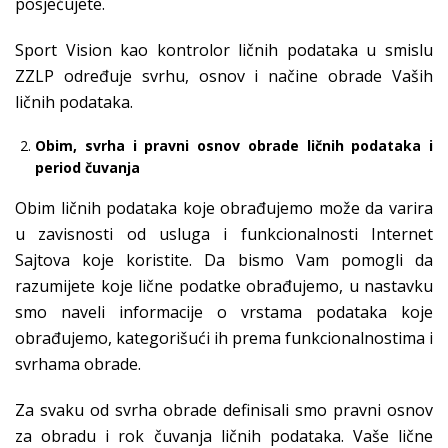
posjećujete.
Sport Vision kao kontrolor ličnih podataka u smislu
ZZLP određuje svrhu, osnov i načine obrade Vaših
ličnih podataka.
Obim, svrha i pravni osnov obrade ličnih podataka i
period čuvanja
Obim ličnih podataka koje obrađujemo može da varira
u zavisnosti od usluga i funkcionalnosti Internet
Sajtova koje koristite. Da bismo Vam pomogli da
razumijete koje lične podatke obrađujemo, u nastavku
smo naveli informacije o vrstama podataka koje
obrađujemo, kategorišući ih prema funkcionalnostima i
svrhama obrade.
Za svaku od svrha obrade definisali smo pravni osnov
za obradu i rok čuvanja ličnih podataka. Vaše lične