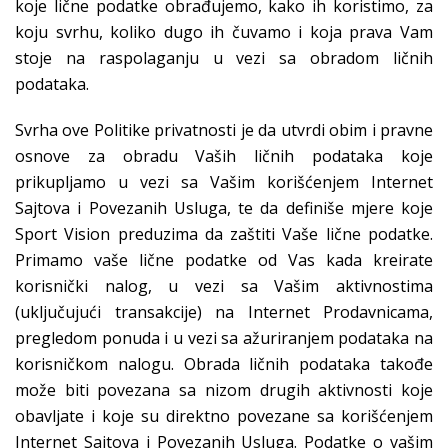
koje lične podatke obrađujemo, kako ih koristimo, za
koju svrhu, koliko dugo ih čuvamo i koja prava Vam
stoje na raspolaganju u vezi sa obradom ličnih
podataka.
Svrha ove Politike privatnosti je da utvrdi obim i pravne
osnove za obradu Vaših ličnih podataka koje
prikupljamo u vezi sa Vašim korišćenjem Internet
Sajtova i Povezanih Usluga, te da definiše mjere koje
Sport Vision preduzima da zaštiti Vaše lične podatke.
Primamo vaše lične podatke od Vas kada kreirate
korisnički nalog, u vezi sa Vašim aktivnostima
(uključujući transakcije) na Internet Prodavnicama,
pregledom ponuda i u vezi sa ažuriranjem podataka na
korisničkom nalogu. Obrada ličnih podataka takođe
može biti povezana sa nizom drugih aktivnosti koje
obavljate i koje su direktno povezane sa korišćenjem
Internet Sajtova i Povezanih Usluga. Podatke o vašim