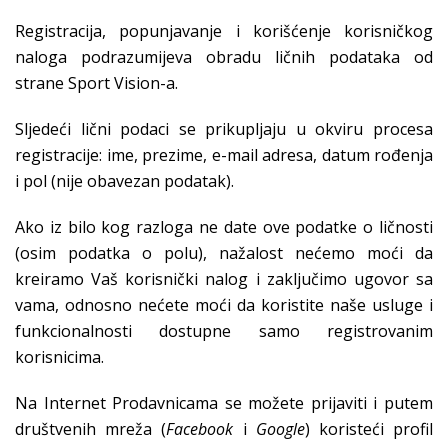
Registracija, popunjavanje i korišćenje korisničkog
naloga podrazumijeva obradu ličnih podataka od
strane Sport Vision-a.
Sljedeći lični podaci se prikupljaju u okviru procesa
registracije: ime, prezime, e-mail adresa, datum rođenja
i pol (nije obavezan podatak).
Ako iz bilo kog razloga ne date ove podatke o ličnosti
(osim podatka o polu), nažalost nećemo moći da
kreiramo Vaš korisnički nalog i zaključimo ugovor sa
vama, odnosno nećete moći da koristite naše usluge i
funkcionalnosti dostupne samo registrovanim
korisnicima.
Na Internet Prodavnicama se možete prijaviti i putem
društvenih mreža (
Facebook
i
Google
) koristeći profil