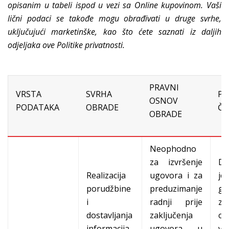
opisanim u tabeli ispod u vezi sa Online kupovinom. Vaši
lični podaci se takođe mogu obrađivati u druge svrhe,
uključujući marketinške, kao što ćete saznati iz daljih
odjeljaka ove Politike privatnosti.
PRAVNI
VRSTA
SVRHA
PE
OSNOV
PODATAKA
OBRADE
ČU
OBRADE
Neophodno
za izvršenje
Do
Realizacija
ugovora i za
je
porudžbine
preduzimanje
go
i
radnji prije
za
dostavljanja
zaključenja
ob
informacija
ugovora u
v