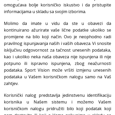
omogućava bolje korisničko iskustvo i da pristupite
informacijama u skladu sa svojim izborima.
Molimo da imate u vidu da ste u obavezi da
kontinuirano ažurirate vaše lične podatke ukoliko se
promijene na bilo koji način. Ovo je neophodno radi
pravilnog ispunjavanja naših i vaših obaveza. Vi snosite
isključivu odgovornost za tačnost unesenih podataka,
kao i ukoliko neka naša obaveza nije ispunjena ili nije
potpuno ili ispravno ispunjena, zbog neažurnosti
podataka. Sport Vision može vršiti izmjenu unesenih
podataka u Vašem korisničkom nalogu samo na Vaš
zahtjev.
Korisnički nalog predstavlja jedinstvenu identifikaciju
korisnika u Našem sistemu i možemo Vašem
korisničkom nalogu pridružiti bilo koji podatak koji