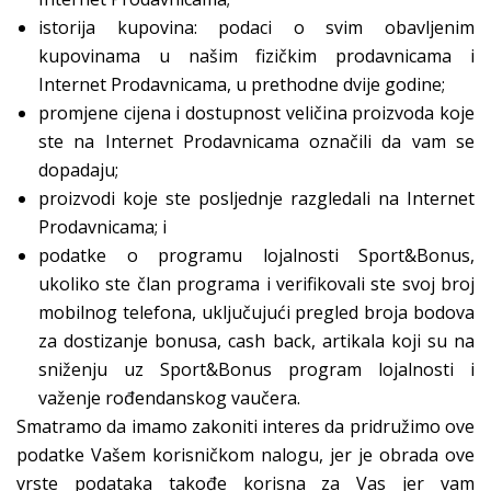
istorija kupovina: podaci o svim obavljenim
kupovinama u našim fizičkim prodavnicama i
Internet Prodavnicama, u prethodne dvije godine;
promjene cijena i dostupnost veličina proizvoda koje
ste na Internet Prodavnicama označili da vam se
dopadaju;
proizvodi koje ste posljednje razgledali na Internet
Prodavnicama; i
podatke o programu lojalnosti Sport&Bonus,
ukoliko ste član programa i verifikovali ste svoj broj
mobilnog telefona, uključujući pregled broja bodova
za dostizanje bonusa, cash back, artikala koji su na
sniženju uz Sport&Bonus program lojalnosti i
važenje rođendanskog vaučera.
Smatramo da imamo zakoniti interes da pridružimo ove
podatke Vašem korisničkom nalogu, jer je obrada ove
vrste podataka takođe korisna za Vas jer vam