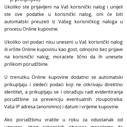
Ukoliko ste prijavljeni na Vaš korisnički nalog i unijeli
ste ove podatke u korisnički nalog, oni će biti
automatski preuzeti iz Vašeg korisničkog naloga u
procesu Online kupovine.
Ukoliko ovi podaci nisu uneseni u Vaš korisnički nalog
ili vršite Online kupovinu kao gost, odnosno bez prijave
na korisnički nalog, moraćete lično da ih unesete
prilikom porudžbine.
U trenutku Online kupovine dodatno se automatski
prikupljaju i sledeći podaci koji ne otkrivaju direktno
identitet, a prikupljaju se i obrađuju radi evidentiranja
porudžbine za prevenciju eventualnih zloupotreba:
Vaša IP adresa (anonimno) i datum i vrijeme kupovine.
Ako porudžbinu vratite u roku za odustanak od
ugovora, zbog zakonskih obaveza moraćemo da