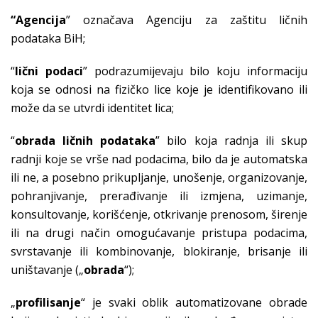
“Agencija
” označava Agenciju za zaštitu ličnih
podataka BiH;
“
lični podaci
” podrazumijevaju bilo koju informaciju
koja se odnosi na fizičko lice koje je identifikovano ili
može da se utvrdi identitet lica;
“
obrada ličnih podataka
” bilo koja radnja ili skup
radnji koje se vrše nad podacima, bilo da je automatska
ili ne, a posebno prikupljanje, unošenje, organizovanje,
pohranjivanje, prerađivanje ili izmjena, uzimanje,
konsultovanje, korišćenje, otkrivanje prenosom, širenje
ili na drugi način omogućavanje pristupa podacima,
svrstavanje ili kombinovanje, blokiranje, brisanje ili
uništavanje („
obrada
“);
„
profilisanje
“ je svaki oblik automatizovane obrade