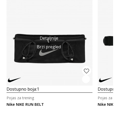
Detaljnije
Brzi pregled
Dostupno boja:
1
Dostupno
Pojas za trening
Pojas za tr
Nike NIKE RUN BELT
Nike NIKE