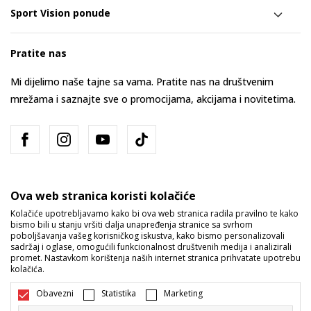
Sport Vision ponude
Pratite nas
Mi dijelimo naše tajne sa vama. Pratite nas na društvenim
mrežama i saznajte sve o promocijama, akcijama i novitetima.
Ova web stranica koristi kolačiće
Kolačiće upotrebljavamo kako bi ova web stranica radila pravilno te kako
bismo bili u stanju vršiti dalja unapređenja stranice sa svrhom
Bosna i Hercegovina
Promijenite
poboljšavanja vašeg korisničkog iskustva, kako bismo personalizovali
sadržaj i oglase, omogućili funkcionalnost društvenih medija i analizirali
promet. Nastavkom korištenja naših internet stranica prihvatate upotrebu
kolačića.
Obavezni
Statistika
Marketing