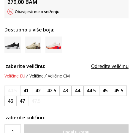
279,00
BAM
Obavijesti me o sniženju
Dostupno u više boja:
Izaberite veličinu:
Odredite veličinu
Veličine EU
Veličine
Veličine CM
40.5
41
42
42.5
43
44
44.5
45
45.5
46
47
47.5
Izaberite količinu:
Dodaj u korpu