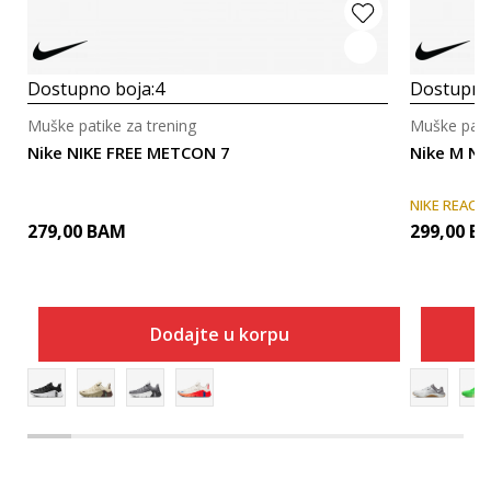
Dostupno boja:
4
Dostupno
Muške patike za trening
Muške patik
Nike NIKE FREE METCON 7
Nike M N
NIKE REACT
279,00
BAM
299,00
B
Dodajte u korpu