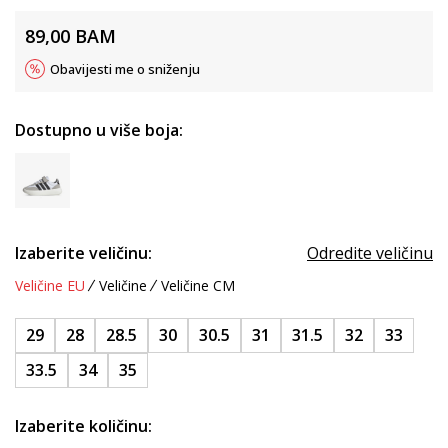
89,00
BAM
Obavijesti me o sniženju
Dostupno u više boja:
Izaberite veličinu:
Odredite veličinu
Veličine EU
Veličine
Veličine CM
29
28
28.5
30
30.5
31
31.5
32
33
33.5
34
35
Izaberite količinu: