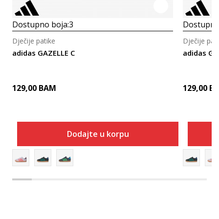
Dostupno boja:
3
Dostupno
Dječije patike
Dječije pat
adidas GAZELLE C
adidas GA
129,00
BAM
129,00
B
Dodajte u korpu