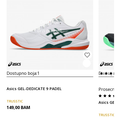
Detaljnije
Brzi pregled
Dostupno boja:
1
Dostupno
Asics GEL-DEDICATE 9 PADEL
Prosecna
TRUSSTIC
Asics GEL
149,00
BAM
TRUSSTIC