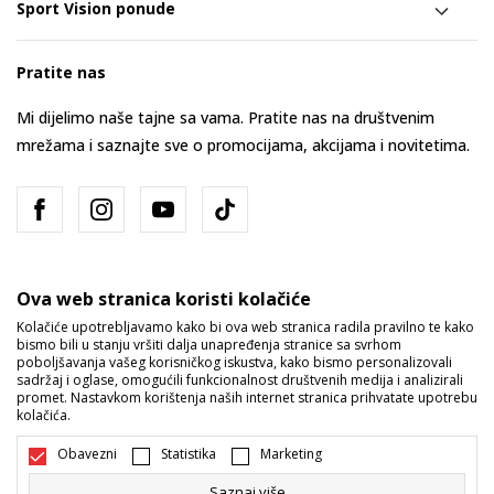
Sport Vision ponude
Pratite nas
Mi dijelimo naše tajne sa vama. Pratite nas na društvenim
mrežama i saznajte sve o promocijama, akcijama i novitetima.
Ova web stranica koristi kolačiće
Kolačiće upotrebljavamo kako bi ova web stranica radila pravilno te kako
bismo bili u stanju vršiti dalja unapređenja stranice sa svrhom
Bosna i Hercegovina
Promijenite
poboljšavanja vašeg korisničkog iskustva, kako bismo personalizovali
sadržaj i oglase, omogućili funkcionalnost društvenih medija i analizirali
promet. Nastavkom korištenja naših internet stranica prihvatate upotrebu
kolačića.
Obavezni
Statistika
Marketing
Saznaj više