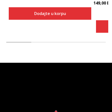
149,00
B
Dodajte u korpu