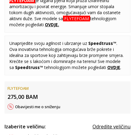
FLYTEFOAM
je lagana pjena koja pruža izvanrednu
amortizaciju i povrat energije. Smanjuje umor stopala
tokom dugih aktivnosti, omogućavajući vam da ostanete
aktivni duže. Sve modele sa
FLYTEFOAM
tehnologijom
možete pogledati
OVDJE
.
Unaprijedite svoju agilnost i ubrzanje uz
Speedtruss™
.
Ova inovativna tehnologija omogućava brže pokrete i
idealna za sportove koji zahtijevaju brze promjene smjera.
Krećite se s lakoćom i dominirajte na terenu! Sve modele
sa
Speedtruss™
tehnologijom možete pogledati
OVDJE
.
FLYTEFOAM
275,00
BAM
Obavijesti me o sniženju
Izaberite veličinu:
Odredite veličinu