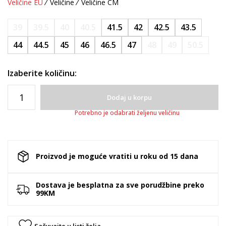
Veličine EU
Veličine
Veličine CM
39
39.5
40
40.5
41.5
42
42.5
43.5
44
44.5
45
46
46.5
47
48
49
50.5
Izaberite količinu:
Dodaj u korpu
Potrebno je odabrati željenu veličinu
Proizvod je moguće vratiti u roku od 15 dana
Dostava je besplatna za sve porudžbine preko
99KM
Sačuvajte u listi želja