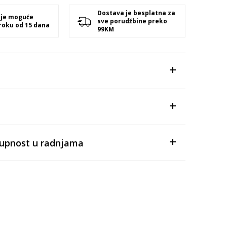
Dostava je besplatna za
 je moguće
sve porudžbine preko
 roku od 15 dana
99KM
tupnost u radnjama