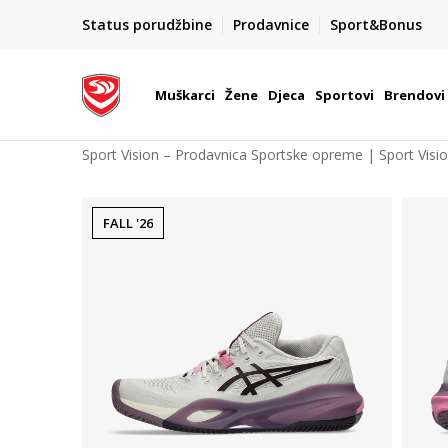
POZOVITE NAS NA : 055/490-400
Status porudžbine
Prodavnice
Sport&Bonus
daj više
Pon-Pet od 9h - 16h
Muškarci
Žene
Djeca
Sportovi
Brendovi
Sport Vision – Prodavnica Sportske opreme | Sport Visi
FALL '26