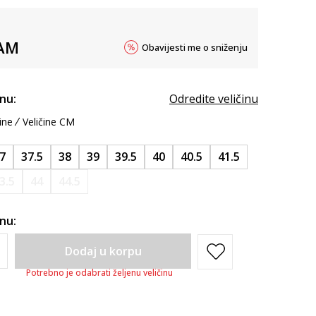
AM
Obavijesti me o sniženju
inu:
Odredite veličinu
ine
Veličine CM
7
37.5
38
39
39.5
40
40.5
41.5
3.5
44
44.5
inu:
Dodaj u korpu
Potrebno je odabrati željenu veličinu