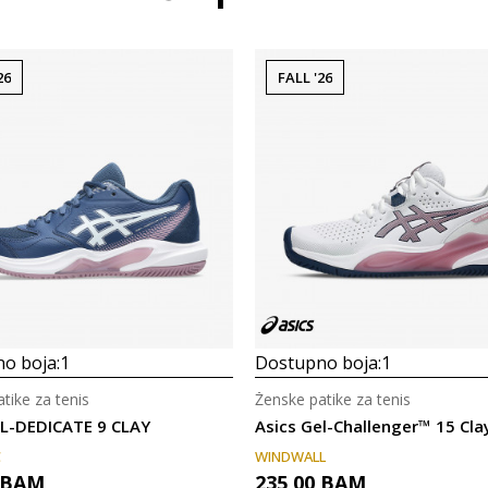
26
FALL '26
o boja:
1
Dostupno boja:
1
tike za tenis
Ženske patike za tenis
EL-DEDICATE 9 CLAY
Asics Gel-Challenger™ 15 Cla
C
WINDWALL
BAM
235,00
BAM