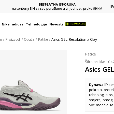
BESPLATNA ISPORUKA
Pl
P
na teritoriji BIH za sve poružbine u vrijednosti preko 99 KM
Nike
adidas
Tehnologije
Novosti
on
Proizvodi
Obuća
Patike
Asics GEL-Resolution x Clay
Patike
Šifra artikla:
104
Asics GEL
Dynawall™
teh
pokreta, prote
tehnologija os
smjera, omoguć
Sve modele s