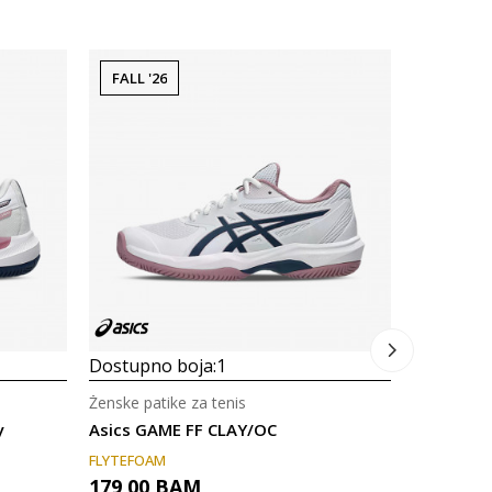
FALL '26
-40% U 
Dostupno
Ženske pati
Asics SOL
315,00
Dostupno boja:
1
Ženske patike za tenis
y
Asics GAME FF CLAY/OC
FLYTEFOAM
179,00
BAM