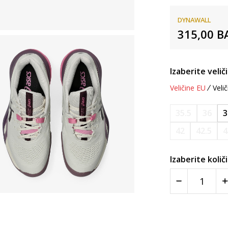
DYNAWALL
315,00
B
Izaberite velič
Veličine EU
Velič
35.5
36
3
42
42.5
4
Izaberite količ