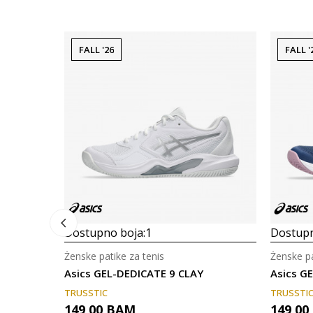
FALL '26
FALL '
Dostupno boja:
1
Dostupn
Ženske patike za tenis
Ženske pa
Asics GEL-DEDICATE 9 CLAY
Asics G
TRUSSTIC
TRUSSTI
149,00
BAM
149,00