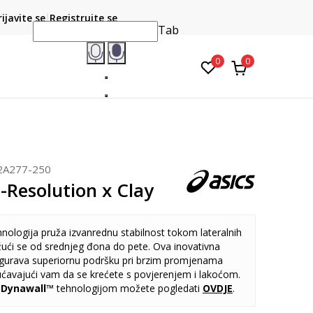
CLICK & COLLECT
atite karticom online i preuzmite u prodavnici po vašem
rijavite se
Registrujte se
do 6 mje
izboru
Tab
0
0
2A277-250
-Resolution x Clay
nologija pruža izvanrednu stabilnost tokom lateralnih
žući se od srednjeg đona do pete. Ova inovativna
igurava superiornu podršku pri brzim promjenama
avajući vam da se krećete s povjerenjem i lakoćom.
a
Dynawall™
tehnologijom možete pogledati
OVDJE
.