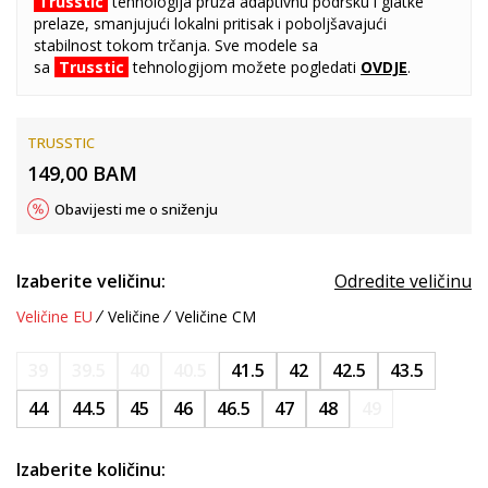
Trusstic
tehnologija pruža adaptivnu podršku i glatke
prelaze, smanjujući lokalni pritisak i poboljšavajući
stabilnost tokom trčanja. Sve modele sa
sa
Trusstic
tehnologijom možete pogledati
OVDJE
.
TRUSSTIC
149,00
BAM
Obavijesti me o sniženju
Izaberite veličinu:
Odredite veličinu
Veličine EU
Veličine
Veličine CM
39
39.5
40
40.5
41.5
42
42.5
43.5
44
44.5
45
46
46.5
47
48
49
Izaberite količinu: