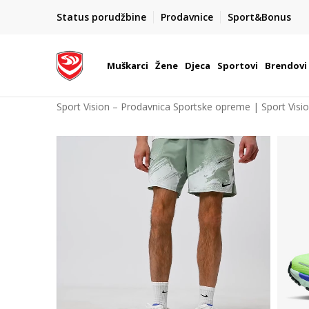
CLICK & COLLECT
Status porudžbine
Prodavnice
Sport&Bonus
Platite karticom online i preuzmite u prodavnici po va
izboru
Muškarci
Žene
Djeca
Sportovi
Brendovi
Sport Vision – Prodavnica Sportske opreme | Sport Visi