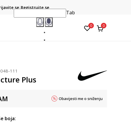
POZOVITE NAS NA : 055/490-400
rijavite se
Registrujte se
Pon-Pet od 9h - 16h
na teritoriji B
Tab
0
0
048-111
cture Plus
AM
Obavijesti me o sniženju
e boja: