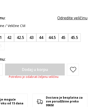
inu:
Odredite veličinu
ine
Veličine CM
1
42
42.5
43
44
44.5
45
45.5
.5
inu:
Dodaj u korpu
Potrebno je odabrati željenu veličinu
Dostava je besplatna za
 je moguće
sve porudžbine preko
 roku od 15 dana
99KM