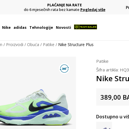
PLAĆANJE NA RATE
šem
P
do 6 mjesečnih rata bez kamate
Pogledaj više
Nike
adidas
Tehnologije
Novosti
on
Proizvodi
Obuća
Patike
Nike Structure Plus
Patike
Šifra artikla:
HQ3
Nike Stru
389,00
B
Dostupno u viš