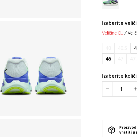
Izaberite velič
Veličine EU
Velič
40
40.5
4
46
47
47
Izaberite količ
Proizvod
vratiti u