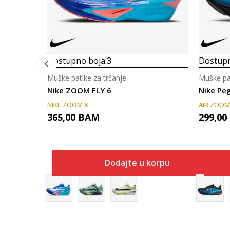
Dostupno boja:
3
Dostupn
Muške patike za trčanje
Muške pat
Nike ZOOM FLY 6
Nike Pe
NIKE ZOOM X
AIR ZOOM
365,00
BAM
299,00
Dodajte u korpu