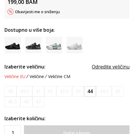
199,00
BAM
Obavijesti me o sniženju
Dostupno u više boja:
Izaberite veličinu:
Odredite veličinu
Veličine EU
Veličine
Veličine CM
40
40.5
41
42
42.5
43
44
44.5
45
45.5
46
47
Izaberite količinu:
Dodaj u korpu