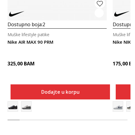
Dostupno boja:
2
Dostupno
Muške lifestyle patike
Muške lifes
Nike AIR MAX 90 PRM
Nike NIKE
325,00
BAM
175,00
B
Dodajte u korpu