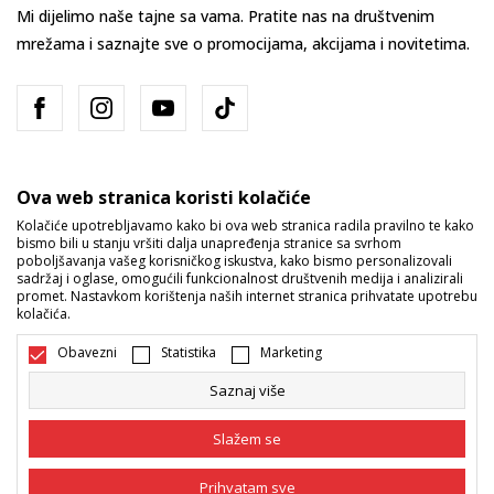
Mi dijelimo naše tajne sa vama. Pratite nas na društvenim
mrežama i saznajte sve o promocijama, akcijama i novitetima.
Ova web stranica koristi kolačiće
Kolačiće upotrebljavamo kako bi ova web stranica radila pravilno te kako
bismo bili u stanju vršiti dalja unapređenja stranice sa svrhom
Bosna i Hercegovina
Promijenite
poboljšavanja vašeg korisničkog iskustva, kako bismo personalizovali
sadržaj i oglase, omogućili funkcionalnost društvenih medija i analizirali
promet. Nastavkom korištenja naših internet stranica prihvatate upotrebu
kolačića.
Obavezni
Statistika
Marketing
Saznaj više
Nastojimo da budemo što precizniji u opisu proizvoda, prikazu slika i
samih cijena, ali ne možemo garantovati da su sve informacije kompletne
Slažem se
i bez grešaka. Svi artikli prikazani na sajtu su dio naše ponude i ne
podrazumijeva da su dostupni u svakom trenutku. Raspoloživost robe
možete provjeriti pozivom na broj 055/490-400.
Prihvatam sve