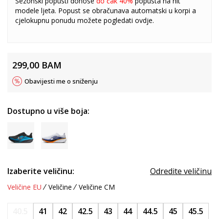
Sezonski popusti donose
do čak 40%
popusta na hit
modele ljeta. Popust se obračunava automatski u korpi a
cjelokupnu ponudu možete pogledati
ovdje
.
299,00
BAM
Obavijesti me o sniženju
Dostupno u više boja:
Izaberite veličinu:
Odredite veličinu
Veličine EU
Veličine
Veličine CM
40.5
41
42
42.5
43
44
44.5
45
45.5