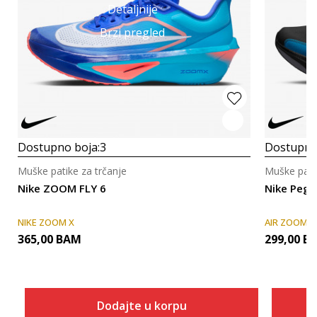
Detaljnije
Brzi pregled
Dostupno boja:
3
Dostupno
Muške patike za trčanje
Muške patik
Nike ZOOM FLY 6
Nike Pega
NIKE ZOOM X
AIR ZOOM
365,00
BAM
299,00
B
Dodajte u korpu