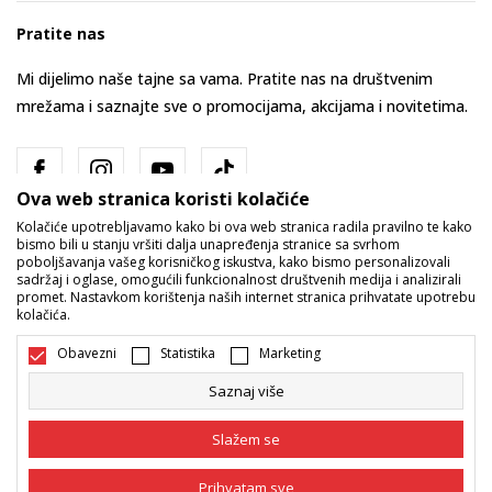
Pratite nas
Mi dijelimo naše tajne sa vama. Pratite nas na društvenim
mrežama i saznajte sve o promocijama, akcijama i novitetima.
Ova web stranica koristi kolačiće
Kolačiće upotrebljavamo kako bi ova web stranica radila pravilno te kako
bismo bili u stanju vršiti dalja unapređenja stranice sa svrhom
poboljšavanja vašeg korisničkog iskustva, kako bismo personalizovali
sadržaj i oglase, omogućili funkcionalnost društvenih medija i analizirali
promet. Nastavkom korištenja naših internet stranica prihvatate upotrebu
Bosna i Hercegovina
Promijenite
kolačića.
Obavezni
Statistika
Marketing
Saznaj više
Slažem se
Nastojimo da budemo što precizniji u opisu proizvoda, prikazu slika i
Prihvatam sve
samih cijena, ali ne možemo garantovati da su sve informacije kompletne