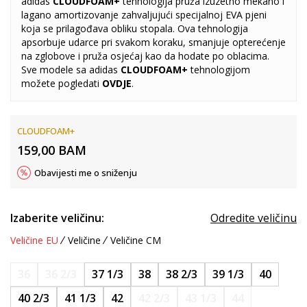
adidas
CLOUDFOAM+
tehnologija pruža izuzetno mekano i
lagano amortizovanje zahvaljujući specijalnoj EVA pjeni
koja se prilagođava obliku stopala. Ova tehnologija
apsorbuje udarce pri svakom koraku, smanjuje opterećenje
na zglobove i pruža osjećaj kao da hodate po oblacima.
Sve modele sa adidas
CLOUDFOAM+
tehnologijom
možete pogledati
OVDJE
.
CLOUDFOAM+
159,00
BAM
Obavijesti me o sniženju
Izaberite veličinu:
Odredite veličinu
Veličine EU
Veličine
Veličine CM
36
36 2/3
37 1/3
38
38 2/3
39 1/3
40
40 2/3
41 1/3
42
42 2/3
43 1/3
44