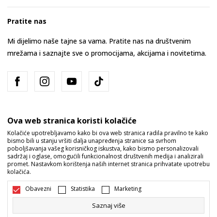
Pratite nas
Mi dijelimo naše tajne sa vama. Pratite nas na društvenim
mrežama i saznajte sve o promocijama, akcijama i novitetima.
Ova web stranica koristi kolačiće
Kolačiće upotrebljavamo kako bi ova web stranica radila pravilno te kako
bismo bili u stanju vršiti dalja unapređenja stranice sa svrhom
Bosna i Hercegovina
Promijenite
poboljšavanja vašeg korisničkog iskustva, kako bismo personalizovali
sadržaj i oglase, omogućili funkcionalnost društvenih medija i analizirali
promet. Nastavkom korištenja naših internet stranica prihvatate upotrebu
kolačića.
Obavezni
Statistika
Marketing
Saznaj više
Nastojimo da budemo što precizniji u opisu proizvoda, prikazu slika i