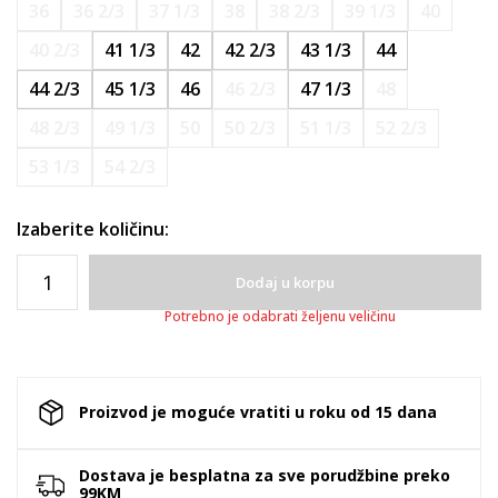
36
36 2/3
37 1/3
38
38 2/3
39 1/3
40
40 2/3
41 1/3
42
42 2/3
43 1/3
44
44 2/3
45 1/3
46
46 2/3
47 1/3
48
48 2/3
49 1/3
50
50 2/3
51 1/3
52 2/3
53 1/3
54 2/3
Izaberite količinu:
Dodaj u korpu
Potrebno je odabrati željenu veličinu
Proizvod je moguće vratiti u roku od 15 dana
Dostava je besplatna za sve porudžbine preko
99KM