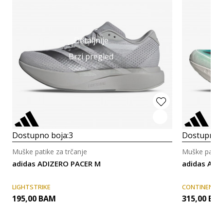
Detaljnije
Brzi pregled
Dostupno boja:
3
Dostupno
Muške patike za trčanje
Muške patik
adidas ADIZERO PACER M
adidas A
LIGHTSTRIKE
CONTINENT
195,00
BAM
315,00
B