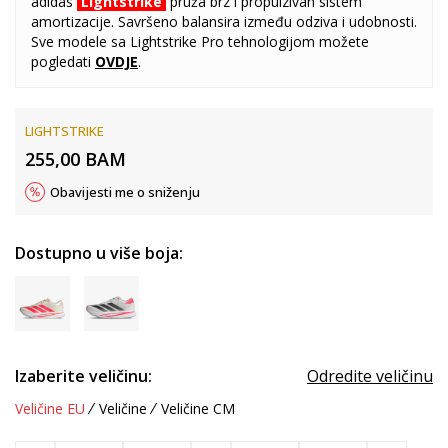
adidas
Lightstrike
pruža brz i propulzivan sistem
amortizacije. Savršeno balansira između odziva i udobnosti.
Sve modele sa Lightstrike Pro tehnologijom možete
pogledati
OVDJE
.
LIGHTSTRIKE
255,00
BAM
Obavijesti me o sniženju
Dostupno u više boja:
Izaberite veličinu:
Odredite veličinu
Veličine EU
Veličine
Veličine CM