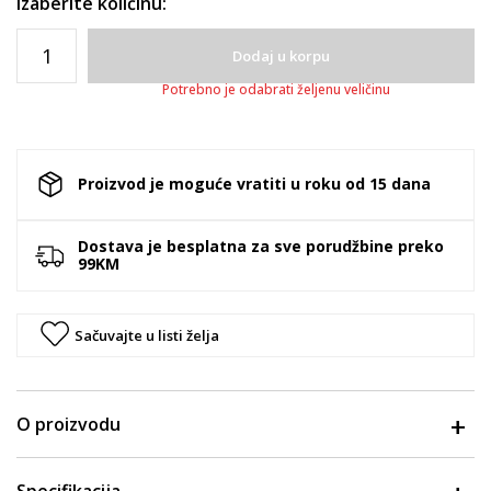
Izaberite količinu:
Dodaj u korpu
Potrebno je odabrati željenu veličinu
Proizvod je moguće vratiti u roku od 15 dana
Dostava je besplatna za sve porudžbine preko
99KM
Sačuvajte u listi želja
O proizvodu
Specifikacija