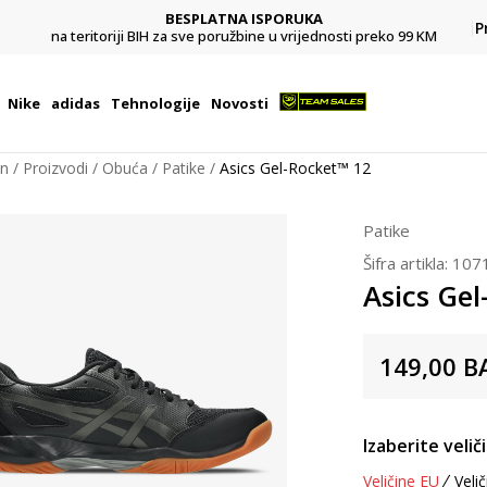
BESPLATNA ISPORUKA
Pl
P
na teritoriji BIH za sve poružbine u vrijednosti preko 99 KM
Nike
adidas
Tehnologije
Novosti
on
Proizvodi
Obuća
Patike
Asics Gel-Rocket™ 12
Patike
Šifra artikla:
107
Asics Ge
149,00
B
Izaberite velič
Veličine EU
Velič