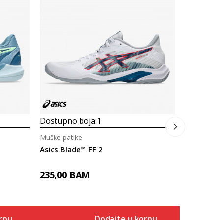
Muške pati
Prosecna
Asics Gel
STABLETRU
215,00
Dostupno boja:
1
Muške patike
Asics Blade™ FF 2
235,00
BAM
rpu
Dodajte u korpu