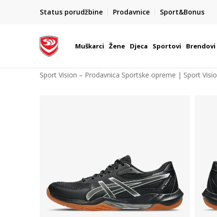
POZOVITE NAS NA : 055/490-400
Status porudžbine
Prodavnice
Sport&Bonus
daj više
Pon-Pet od 9h - 16h
Muškarci
Žene
Djeca
Sportovi
Brendovi
Sport Vision – Prodavnica Sportske opreme | Sport Visi