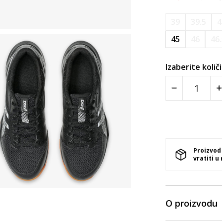
39
39.5
4
45
46
46
Izaberite količ
Proizvod
vratiti u
O proizvodu