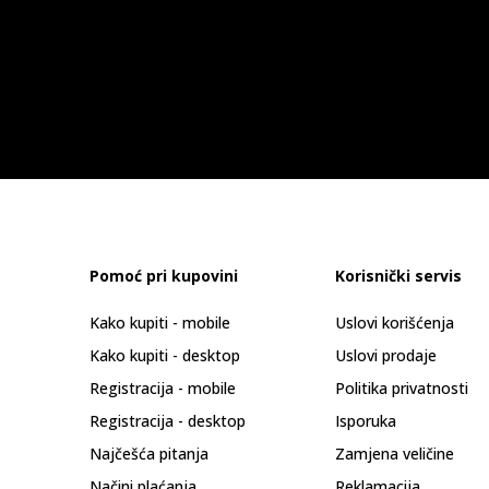
Pomoć pri kupovini
Korisnički servis
Kako kupiti - mobile
Uslovi korišćenja
Kako kupiti - desktop
Uslovi prodaje
Registracija - mobile
Politika privatnosti
Registracija - desktop
Isporuka
Najčešća pitanja
Zamjena veličine
Načini plaćanja
Reklamacija