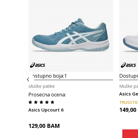
Dostupno boja:
1
Dostupn
Muške patike
Muške pa
Asics G
Prosecna ocena
:
TRUSSTI
149,00
Asics Upcourt 6
129,00
BAM