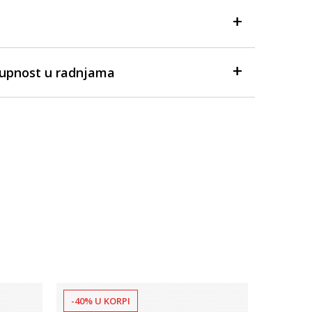
tupnost u radnjama
-40% U KORPI
-40% U 
Dostupno