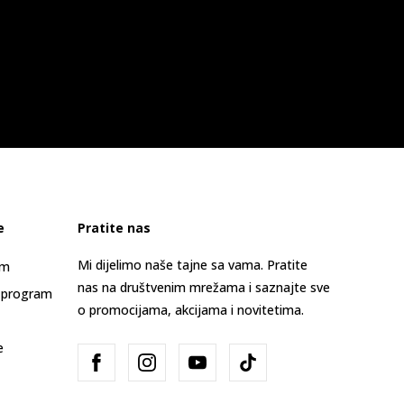
e
Pratite nas
Mi dijelimo naše tajne sa vama. Pratite
am
nas na društvenim mrežama i saznajte sve
 program
o promocijama, akcijama i novitetima.
e