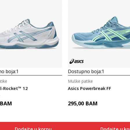
o boja:
1
Dostupno boja:
1
tike
Muške patike
el-Rocket™ 12
Asics Powerbreak FF
C
BAM
295,00
BAM
Dodajte u korpu
Dodajte u ko