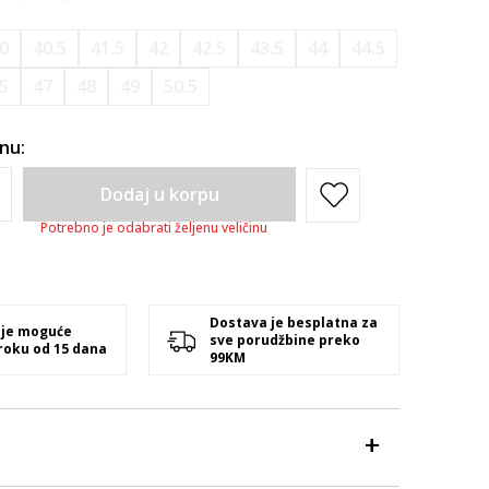
0
40.5
41.5
42
42.5
43.5
44
44.5
.5
47
48
49
50.5
inu:
Dodaj u korpu
Potrebno je odabrati željenu veličinu
Dostava je besplatna za
 je moguće
sve porudžbine preko
 roku od 15 dana
99KM