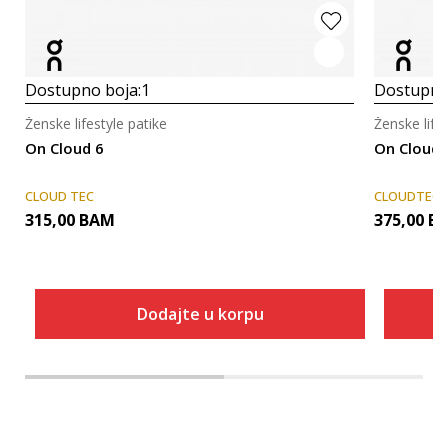
Dostupno boja:
1
Dostupno
Ženske lifestyle patike
Ženske life
On Cloud 6
On Clouds
CLOUD TEC
CLOUDTEC 
315,00
BAM
375,00
B
Dodajte u korpu