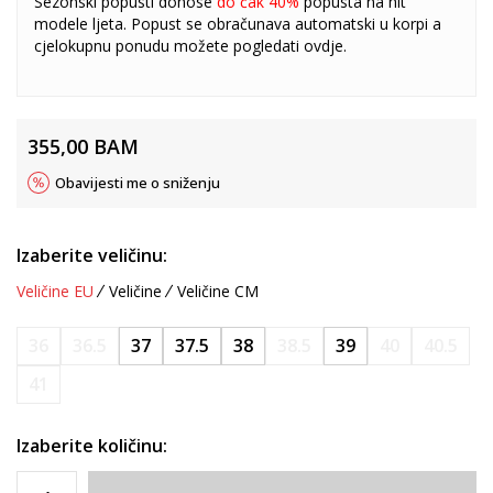
Sezonski popusti donose
do čak 40%
popusta na hit
modele ljeta. Popust se obračunava automatski u korpi a
cjelokupnu ponudu možete pogledati
ovdje
.
355,00
BAM
Obavijesti me o sniženju
Izaberite veličinu:
Veličine EU
Veličine
Veličine CM
36
36.5
37
37.5
38
38.5
39
40
40.5
41
Izaberite količinu: