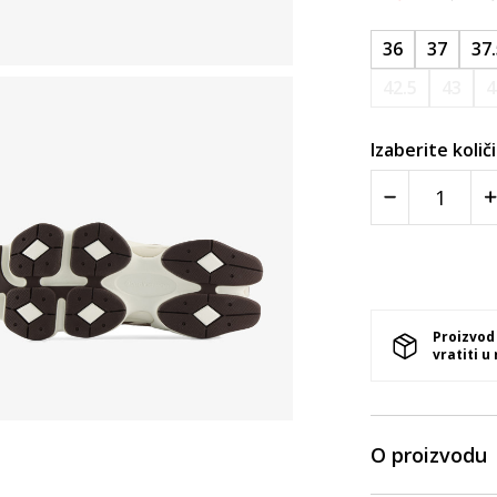
36
37
37
42.5
43
4
Izaberite količ
Proizvod
vratiti u
O proizvodu