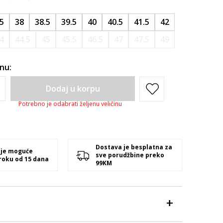
.5
38
38.5
39.5
40
40.5
41.5
42
4
44.5
45
45.5
46.5
47
47.5
49
inu:
Dodaj u korpu
Potrebno je odabrati željenu veličinu
Dostava je besplatna za
 je moguće
sve porudžbine preko
 roku od 15 dana
99KM