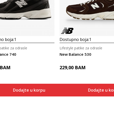
o boja:
1
Dostupno boja:
1
 patike za odrasle
Lifestyle patike za odrasle
ance 740
New Balance 530
BAM
229,00
BAM
Dodajte u korpu
Dodajte u ko