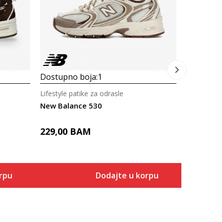
369,00
Dostupno boja:
1
Lifestyle patike za odrasle
New Balance 530
229,00
BAM
rpu
Dodajte u korpu