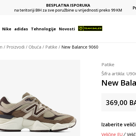
BESPLATNA ISPORUKA
Pl
P
na teritoriji BIH za sve poružbine u vrijednosti preko 99 KM
Nike
adidas
Tehnologije
Novosti
on
Proizvodi
Obuća
Patike
New Balance 9060
Patike
Šifra artikla:
U90
New Bala
369,00
B
Izaberite velič
Veličine EU
Velič