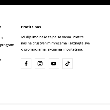
e
Pratite nas
Mi dijelimo naše tajne sa vama. Pratite
am
nas na društvenim mrežama i saznajte sve
 program
o promocijama, akcijama i novitetima.
e