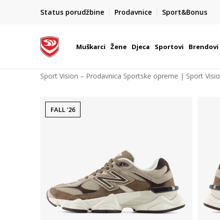
POZOVITE NAS NA : 055/490-400
Status porudžbine
Prodavnice
Sport&Bonus
daj više
Pon-Pet od 9h - 16h
Muškarci
Žene
Djeca
Sportovi
Brendovi
Sport Vision – Prodavnica Sportske opreme | Sport Visi
FALL '26