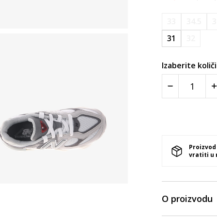
33
34.5
3
31
32
Izaberite količ
Proizvod
vratiti u
O proizvodu