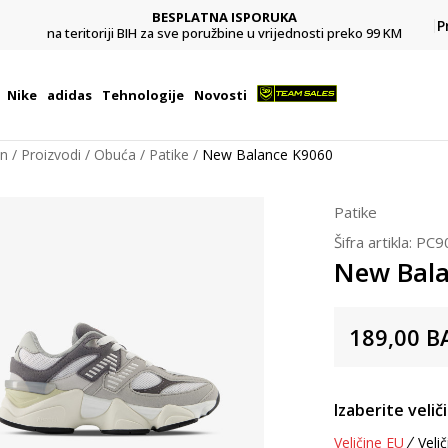
BESPLATNA ISPORUKA
Pl
P
na teritoriji BIH za sve poružbine u vrijednosti preko 99 KM
Nike
adidas
Tehnologije
Novosti
on
Proizvodi
Obuća
Patike
New Balance K9060
Patike
Šifra artikla:
PC9
New Bala
189,00
B
Izaberite velič
Veličine EU
Velič