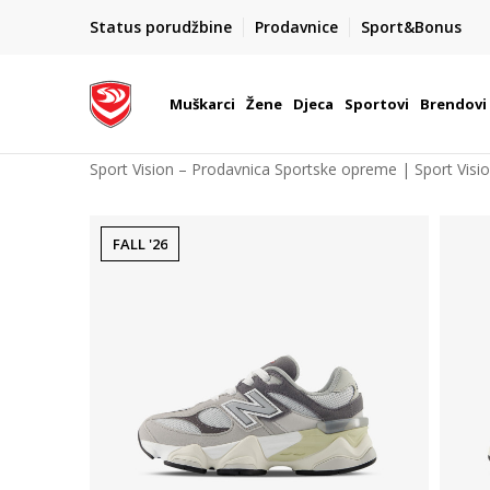
POZOVITE NAS NA : 055/490-400
Status porudžbine
Prodavnice
Sport&Bonus
daj više
Pon-Pet od 9h - 16h
Muškarci
Žene
Djeca
Sportovi
Brendovi
Sport Vision – Prodavnica Sportske opreme | Sport Visi
FALL '26