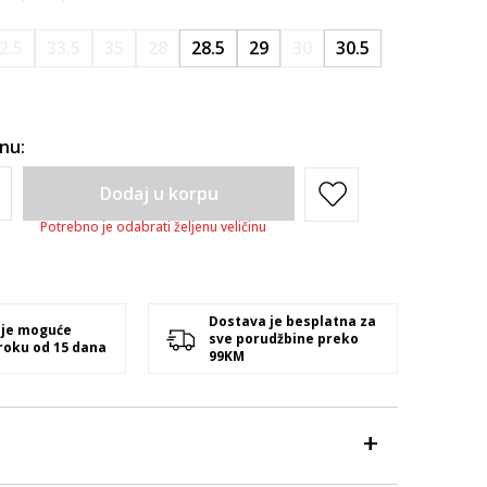
2.5
33.5
35
28
28.5
29
30
30.5
inu:
Dodaj u korpu
Potrebno je odabrati željenu veličinu
Dostava je besplatna za
 je moguće
sve porudžbine preko
 roku od 15 dana
99KM