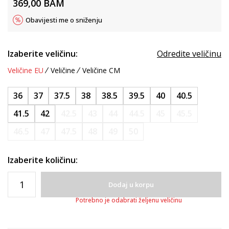
369,00
BAM
Obavijesti me o sniženju
Izaberite veličinu:
Odredite veličinu
Veličine EU
Veličine
Veličine CM
36
37
37.5
38
38.5
39.5
40
40.5
41.5
42
42.5
43
44
44.5
45
45.5
46.5
47
47.5
48
49
50
Izaberite količinu:
Dodaj u korpu
Potrebno je odabrati željenu veličinu