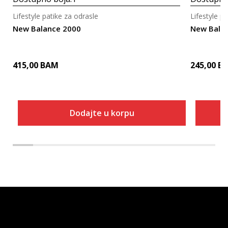
Lifestyle patike za odrasle
Lifestyle p
New Balance 2000
New Bala
415,00
BAM
245,00
B
Dodajte u korpu