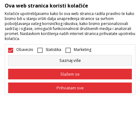
Ova web stranica koristi kolačiće
Kolačiće upotrebljavamo kako bi ova web stranica radila pravilno te kako
Sport Vision ponude
bismo bili u stanju vršiti dalja unapređenja stranice sa svrhom
poboljšavanja vašeg korisničkog iskustva, kako bismo personalizovali
sadržaj i oglase, omogućili funkcionalnost društvenih medija i analizirali
promet. Nastavkom korištenja naših internet stranica prihvatate upotrebu
Pratite nas
kolačića.
Mi dijelimo naše tajne sa vama. Pratite nas na društvenim
Obavezni
Statistika
Marketing
mrežama i saznajte sve o promocijama, akcijama i novitetima.
Saznaj više
Slažem se
Prihvatam sve
Obavezni
Obavezni kolačići čine stranicu upotrebljivom
omogućavajući osnovne funkcije kao što su
navigacija stranicom i pristup zaštićenim
Statistika
Bosna i Hercegovina
Promijenite
područjima. Sport Vision koristi kolačiće koji su
nužni za ispravno funkcionisanje naše web stranice
Marketing
kako bismo omogućili pojedine tehničke funkcije i
tako Vam osigurali pozitivno korisničko iskustvo.