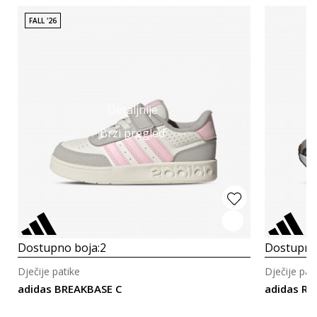
FALL '26
Detaljnije
Brzi pregled
Dostupno boja:
2
Dostupno
Dječije patike
Dječije pat
adidas BREAKBASE C
adidas RU