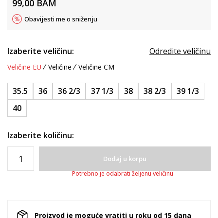
99,00
BAM
Obavijesti me o sniženju
Izaberite veličinu:
Odredite veličinu
Veličine EU
Veličine
Veličine CM
35.5
36
36 2/3
37 1/3
38
38 2/3
39 1/3
40
Izaberite količinu:
Dodaj u korpu
Potrebno je odabrati željenu veličinu
Proizvod je moguće vratiti u roku od 15 dana