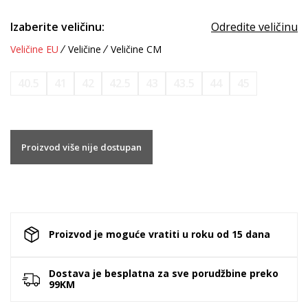
Izaberite veličinu:
Odredite veličinu
Veličine EU
Veličine
Veličine CM
40.5
41
42
42.5
43
43.5
44
45
Proizvod više nije dostupan
Proizvod je moguće vratiti u roku od 15 dana
Dostava je besplatna za sve porudžbine preko
99KM