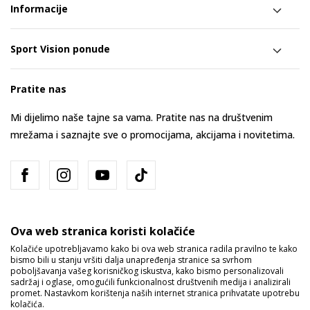
Informacije
Sport Vision ponude
Pratite nas
Mi dijelimo naše tajne sa vama. Pratite nas na društvenim
mrežama i saznajte sve o promocijama, akcijama i novitetima.
Ova web stranica koristi kolačiće
Kolačiće upotrebljavamo kako bi ova web stranica radila pravilno te kako
bismo bili u stanju vršiti dalja unapređenja stranice sa svrhom
Bosna i Hercegovina
Promijenite
poboljšavanja vašeg korisničkog iskustva, kako bismo personalizovali
sadržaj i oglase, omogućili funkcionalnost društvenih medija i analizirali
promet. Nastavkom korištenja naših internet stranica prihvatate upotrebu
kolačića.