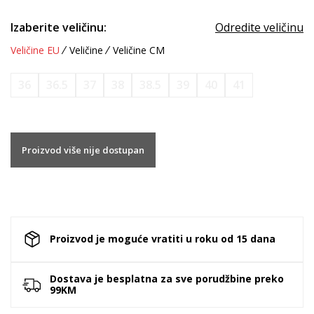
Izaberite veličinu:
Odredite veličinu
Veličine EU
Veličine
Veličine CM
36
36.5
37
38
38.5
39
40
41
Proizvod više nije dostupan
Proizvod je moguće vratiti u roku od 15 dana
Dostava je besplatna za sve porudžbine preko
99KM