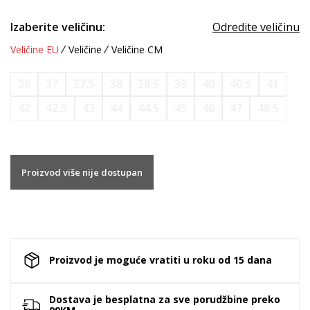
Izaberite veličinu:
Odredite veličinu
Veličine EU
Veličine
Veličine CM
36
37
37.5
38
38.5
39
40
40.5
41
42
42.5
43
44
44.5
45
46
47
48.5
Proizvod više nije dostupan
Proizvod je moguće vratiti u roku od 15 dana
Dostava je besplatna za sve porudžbine preko