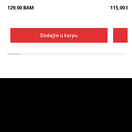
129,00
BAM
115,00
B
Dodajte u korpu