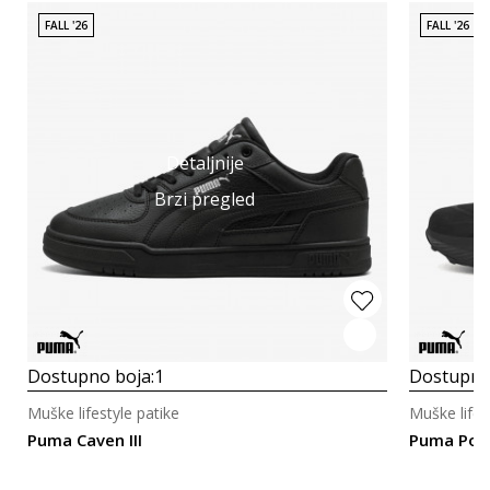
FALL '26
FALL '26
Detaljnije
Brzi pregled
Dostupno boja:
1
Dostupno
Muške lifestyle patike
Muške lifes
Puma Caven III
Puma Poun