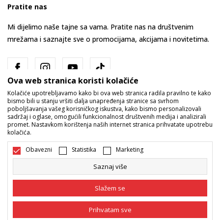
Pratite nas
Mi dijelimo naše tajne sa vama. Pratite nas na društvenim
mrežama i saznajte sve o promocijama, akcijama i novitetima.
Ova web stranica koristi kolačiće
Kolačiće upotrebljavamo kako bi ova web stranica radila pravilno te kako
bismo bili u stanju vršiti dalja unapređenja stranice sa svrhom
poboljšavanja vašeg korisničkog iskustva, kako bismo personalizovali
sadržaj i oglase, omogućili funkcionalnost društvenih medija i analizirali
promet. Nastavkom korištenja naših internet stranica prihvatate upotrebu
Bosna i Hercegovina
Promijenite
kolačića.
Obavezni
Statistika
Marketing
Saznaj više
Slažem se
Nastojimo da budemo što precizniji u opisu proizvoda, prikazu slika i
Prihvatam sve
samih cijena, ali ne možemo garantovati da su sve informacije kompletne
i bez grešaka. Svi artikli prikazani na sajtu su dio naše ponude i ne