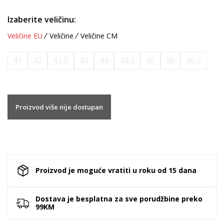
Izaberite veličinu:
Veličine EU
Veličine
Veličine CM
41
42
42.5
43
44
44.5
45
46
46.5
Proizvod više nije dostupan
Proizvod je moguće vratiti u roku od 15 dana
Dostava je besplatna za sve porudžbine preko
99KM