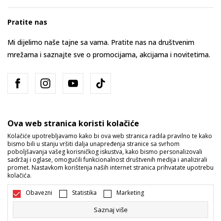
Pratite nas
Mi dijelimo naše tajne sa vama. Pratite nas na društvenim
mrežama i saznajte sve o promocijama, akcijama i novitetima.
Ova web stranica koristi kolačiće
Kolačiće upotrebljavamo kako bi ova web stranica radila pravilno te kako
bismo bili u stanju vršiti dalja unapređenja stranice sa svrhom
Bosna i Hercegovina
Promijenite
poboljšavanja vašeg korisničkog iskustva, kako bismo personalizovali
sadržaj i oglase, omogućili funkcionalnost društvenih medija i analizirali
promet. Nastavkom korištenja naših internet stranica prihvatate upotrebu
kolačića.
Obavezni
Statistika
Marketing
Saznaj više
Nastojimo da budemo što precizniji u opisu proizvoda, prikazu slika i