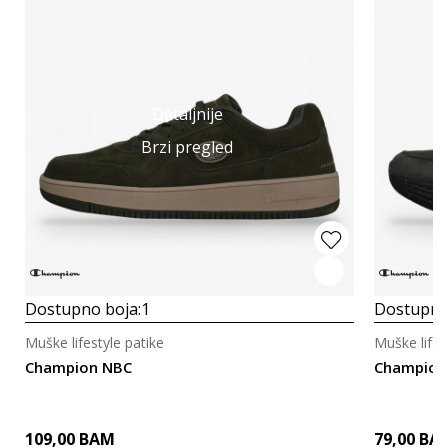
Detaljnije
Brzi pregled
Dostupno boja:
1
Dostupno
Muške lifestyle patike
Muške lifes
Champion NBC
Champion
109,00
BAM
79,00
BA