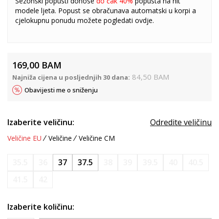
Sezonski popusti donose
do čak 40%
popusta na hit
modele ljeta. Popust se obračunava automatski u korpi a
cjelokupnu ponudu možete pogledati
ovdje
.
169,00
BAM
84,50
BAM
Najniža cijena u posljednjih 30 dana:
Obavijesti me o sniženju
Izaberite veličinu:
Odredite veličinu
Veličine EU
Veličine
Veličine CM
35.5
36
37
37.5
38
39
39.5
40
40.5
41.5
42
Izaberite količinu: