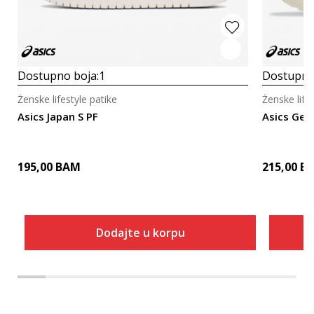
Dostupno boja:
1
Dostupno
Ženske lifestyle patike
Ženske life
Asics Japan S PF
Asics Gel
195,00
BAM
215,00
B
Dodajte u korpu