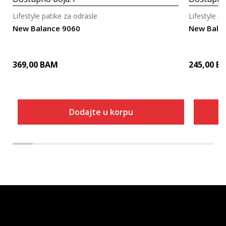
Lifestyle patike za odrasle
Lifestyle p
New Balance 9060
New Bala
369,00
BAM
245,00
B
Dodajte u korpu