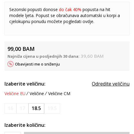
Sezonski popusti donose
do čak 40%
popusta na hit
modele ljeta. Popust se obračunava automatski u korpi a
cjelokupnu ponudu možete pogledati
ovdje
.
99,00
BAM
39,60
BAM
Najniža cijena u posljednjih 30 dana:
Obavijesti me o sniženju
Izaberite veličinu:
Odredite veličinu
Veličine EU
Veličine
Veličine CM
16
17
18.5
19.5
Izaberite količinu: