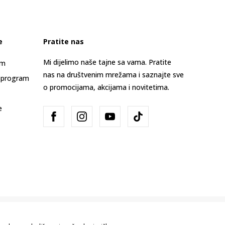
e
Pratite nas
Mi dijelimo naše tajne sa vama. Pratite
am
nas na društvenim mrežama i saznajte sve
 program
o promocijama, akcijama i novitetima.
e
Bosna i Hercegovina
Promijenite