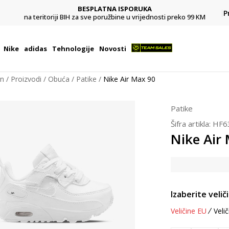
BESPLATNA ISPORUKA
Pl
P
na teritoriji BIH za sve poružbine u vrijednosti preko 99 KM
Nike
adidas
Tehnologije
Novosti
on
Proizvodi
Obuća
Patike
Nike Air Max 90
Patike
Šifra artikla:
HF6
Nike Air
Izaberite velič
Veličine EU
Velič