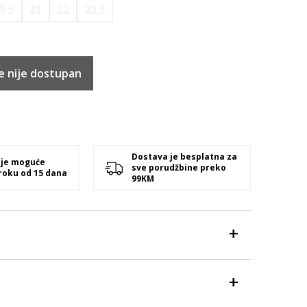
9.5
21
22
23.5
e nije dostupan
Dostava je besplatna za
 je moguće
sve porudžbine preko
 roku od 15 dana
99KM