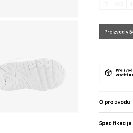
17
18.5
1
Proizvod viš
Proizvod
vratiti u
O proizvodu
Specifikacija