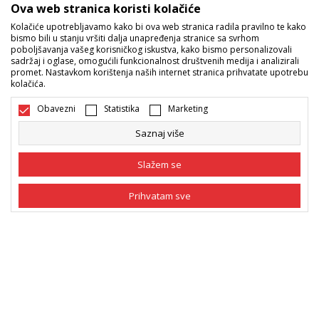
Ova web stranica koristi kolačiće
Kolačiće upotrebljavamo kako bi ova web stranica radila pravilno te kako
Sport Vision ponude
bismo bili u stanju vršiti dalja unapređenja stranice sa svrhom
poboljšavanja vašeg korisničkog iskustva, kako bismo personalizovali
sadržaj i oglase, omogućili funkcionalnost društvenih medija i analizirali
promet. Nastavkom korištenja naših internet stranica prihvatate upotrebu
Pratite nas
kolačića.
Mi dijelimo naše tajne sa vama. Pratite nas na društvenim
Obavezni
Statistika
Marketing
mrežama i saznajte sve o promocijama, akcijama i novitetima.
Saznaj više
Slažem se
Prihvatam sve
Obavezni
Obavezni kolačići čine stranicu upotrebljivom
omogućavajući osnovne funkcije kao što su
navigacija stranicom i pristup zaštićenim
Statistika
Bosna i Hercegovina
Promijenite
područjima. Sport Vision koristi kolačiće koji su
nužni za ispravno funkcionisanje naše web stranice
Marketing
kako bismo omogućili pojedine tehničke funkcije i
tako Vam osigurali pozitivno korisničko iskustvo.