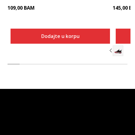
109,00
BAM
145,00
B
Dodajte u korpu