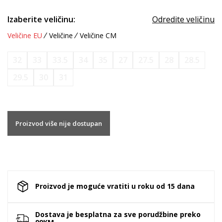
Izaberite veličinu:
Odredite veličinu
Veličine EU
Veličine
Veličine CM
32
33
33.5
34
35
27
27.5
28
28.5
29.5
30
31
Proizvod više nije dostupan
Proizvod je moguće vratiti u roku od 15 dana
Dostava je besplatna za sve porudžbine preko