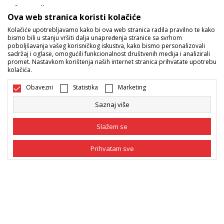
Informacije
Ova web stranica koristi kolačiće
Kolačiće upotrebljavamo kako bi ova web stranica radila pravilno te kako
Sport Vision ponude
bismo bili u stanju vršiti dalja unapređenja stranice sa svrhom
poboljšavanja vašeg korisničkog iskustva, kako bismo personalizovali
sadržaj i oglase, omogućili funkcionalnost društvenih medija i analizirali
promet. Nastavkom korištenja naših internet stranica prihvatate upotrebu
Pratite nas
kolačića.
Mi dijelimo naše tajne sa vama. Pratite nas na društvenim
Obavezni
Statistika
Marketing
mrežama i saznajte sve o promocijama, akcijama i novitetima.
Saznaj više
Slažem se
Prihvatam sve
Obavezni
Obavezni kolačići čine stranicu upotrebljivom
omogućavajući osnovne funkcije kao što su
navigacija stranicom i pristup zaštićenim
Statistika
Bosna i Hercegovina
Promijenite
područjima. Sport Vision koristi kolačiće koji su
nužni za ispravno funkcionisanje naše web stranice
Marketing
kako bismo omogućili pojedine tehničke funkcije i
tako Vam osigurali pozitivno korisničko iskustvo.