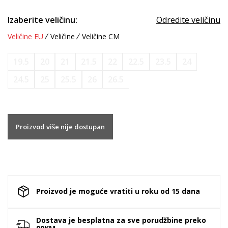
Izaberite veličinu:
Odredite veličinu
Veličine EU
Veličine
Veličine CM
19.5
20
21
21.5
22
22.5
23.5
24
24.5
25
25.5
26
26.5
Proizvod više nije dostupan
Proizvod je moguće vratiti u roku od 15 dana
Dostava je besplatna za sve porudžbine preko