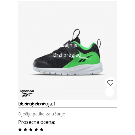
Detaljnije
Brzi pregled
Dostupno boja:
1
Dječije patike za trčanje
Prosecna ocena
: