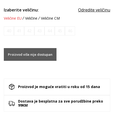
Izaberite veličinu:
Odredite veličinu
Veličine EU
Veličine
Veličine CM
40
41
42
43
44
45
46
Proizvod više nije dostupan
Proizvod je moguće vratiti u roku od 15 dana
Dostava je besplatna za sve porudžbine preko
99KM