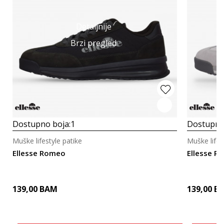
Detaljnije
Brzi pregled
Dostupno boja:
1
Dostupno
Muške lifestyle patike
Muške lifes
Ellesse Romeo
Ellesse R
139,00
BAM
139,00
B