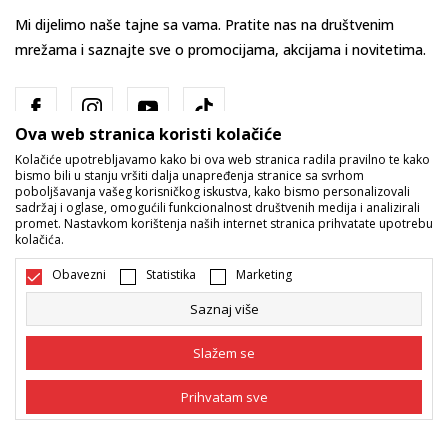
Mi dijelimo naše tajne sa vama. Pratite nas na društvenim
mrežama i saznajte sve o promocijama, akcijama i novitetima.
Ova web stranica koristi kolačiće
Kolačiće upotrebljavamo kako bi ova web stranica radila pravilno te kako
bismo bili u stanju vršiti dalja unapređenja stranice sa svrhom
poboljšavanja vašeg korisničkog iskustva, kako bismo personalizovali
sadržaj i oglase, omogućili funkcionalnost društvenih medija i analizirali
promet. Nastavkom korištenja naših internet stranica prihvatate upotrebu
Bosna i Hercegovina
Promijenite
kolačića.
Obavezni
Statistika
Marketing
Saznaj više
Slažem se
Nastojimo da budemo što precizniji u opisu proizvoda, prikazu slika i
Prihvatam sve
samih cijena, ali ne možemo garantovati da su sve informacije kompletne
i bez grešaka. Svi artikli prikazani na sajtu su dio naše ponude i ne
podrazumijeva da su dostupni u svakom trenutku. Raspoloživost robe
Obavezni
Obavezni kolačići čine stranicu upotrebljivom