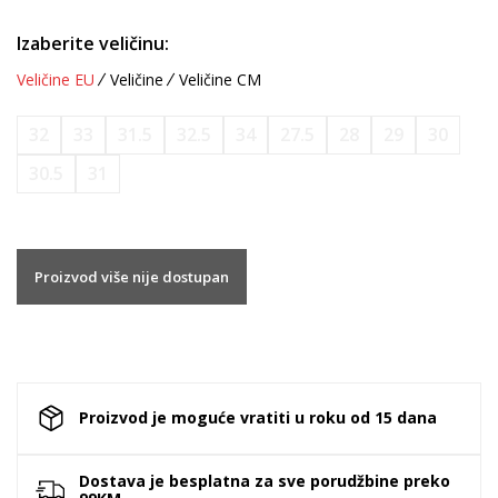
Izaberite veličinu:
Veličine EU
Veličine
Veličine CM
32
33
31.5
32.5
34
27.5
28
29
30
30.5
31
Proizvod više nije dostupan
Proizvod je moguće vratiti u roku od 15 dana
Dostava je besplatna za sve porudžbine preko