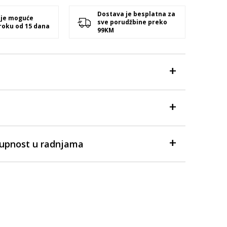
Dostava je besplatna za
 je moguće
sve porudžbine preko
 roku od 15 dana
99KM
tupnost u radnjama