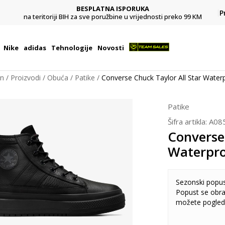
BESPLATNA ISPORUKA
Pl
P
na teritoriji BIH za sve poružbine u vrijednosti preko 99 KM
Nike
adidas
Tehnologije
Novosti
on
Proizvodi
Obuća
Patike
Converse Chuck Taylor All Star Water
Patike
Šifra artikla:
A08
Converse 
Waterpr
Sezonski popu
Popust se obra
možete pogled