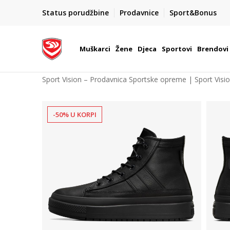
POZOVITE NAS NA : 055/490-400
Status porudžbine
Prodavnice
Sport&Bonus
daj više
Pon-Pet od 9h - 16h
Muškarci
Žene
Djeca
Sportovi
Brendovi
Sport Vision – Prodavnica Sportske opreme | Sport Visi
-50% U KORPI