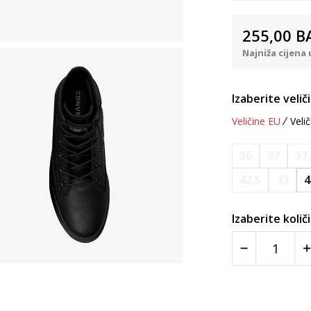
255,00
B
Najniža cijena 
Izaberite velič
Veličine EU
Velič
36
37
37
42.5
43
4
Izaberite količ