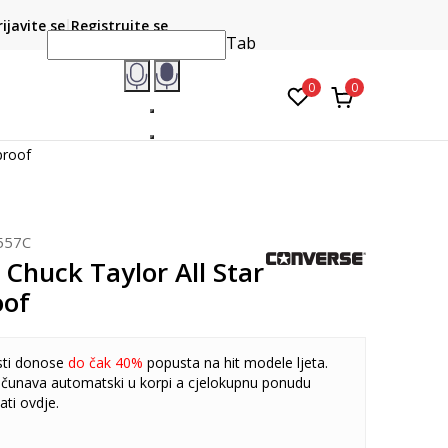
CLICK & COLLECT
atite karticom online i preuzmite u prodavnici po vašem
rijavite se
Registrujte se
do 6 mje
izboru
Tab
0
0
proof
557C
Chuck Taylor All Star
oof
sti donose
do čak 40%
popusta na hit modele ljeta.
čunava automatski u korpi a cjelokupnu ponudu
ati
ovdje
.