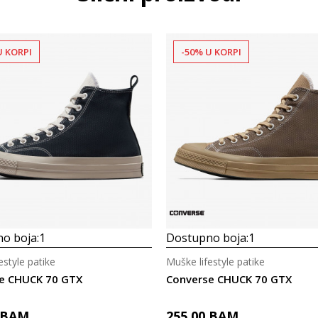
U KORPI
-50% U KORPI
o boja:
1
Dostupno boja:
1
estyle patike
Muške lifestyle patike
e CHUCK 70 GTX
Converse CHUCK 70 GTX
BAM
255,00
BAM