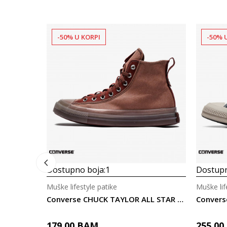
-50% U KORPI
-50% 
Dostupno boja:
1
Dostupn
Muške lifestyle patike
Muške lif
Converse CHUCK TAYLOR ALL STAR CX EXPLORE
Convers
179,00
BAM
255,00