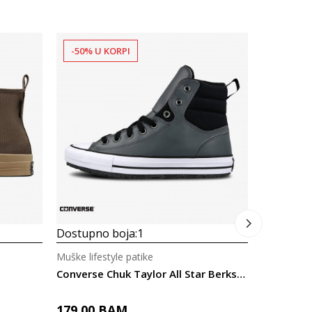
-50% U KORPI
-50% U 
Dostupno
Muške lifes
Converse 
255,00
Dostupno boja:
1
Muške lifestyle patike
Converse Chuk Taylor All Star Berkshire
179,00
BAM