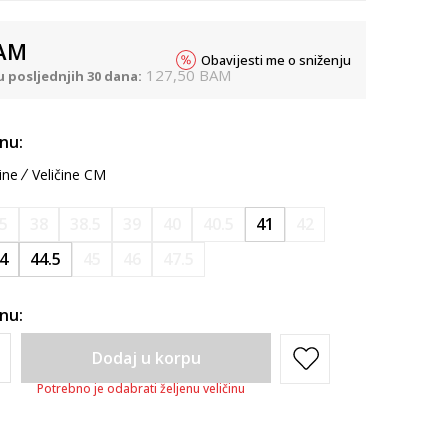
AM
Obavijesti me o sniženju
127,50
BAM
u posljednjih 30 dana:
inu:
ine
Veličine CM
.5
38
38.5
39
40
40.5
41
42
4
44.5
45
46
47.5
inu:
Dodaj u korpu
Potrebno je odabrati željenu veličinu