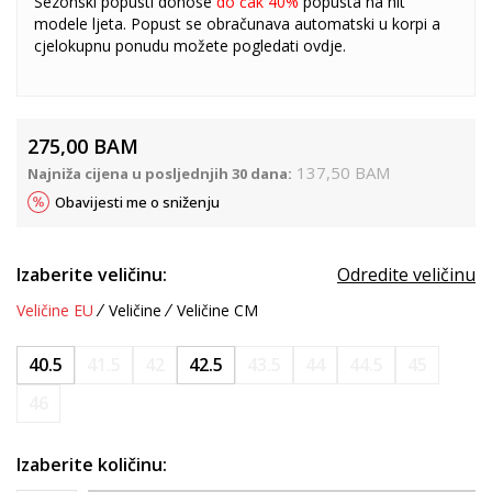
Sezonski popusti donose
do čak 40%
popusta na hit
modele ljeta. Popust se obračunava automatski u korpi a
cjelokupnu ponudu možete pogledati
ovdje
.
275,00
BAM
137,50
BAM
Najniža cijena u posljednjih 30 dana:
Obavijesti me o sniženju
Izaberite veličinu:
Odredite veličinu
Veličine EU
Veličine
Veličine CM
40.5
41.5
42
42.5
43.5
44
44.5
45
46
Izaberite količinu: