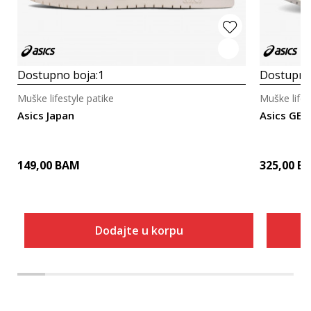
Dostupno boja:
1
Dostupno
Muške lifestyle patike
Muške lifes
Asics Japan
Asics GEL
149,00
BAM
325,00
B
Dodajte u korpu