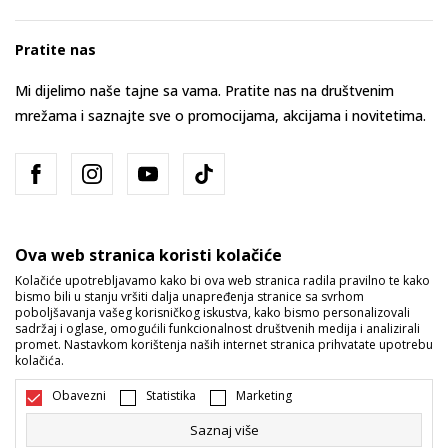
Pratite nas
Mi dijelimo naše tajne sa vama. Pratite nas na društvenim
mrežama i saznajte sve o promocijama, akcijama i novitetima.
Ova web stranica koristi kolačiće
Kolačiće upotrebljavamo kako bi ova web stranica radila pravilno te kako
bismo bili u stanju vršiti dalja unapređenja stranice sa svrhom
Bosna i Hercegovina
Promijenite
poboljšavanja vašeg korisničkog iskustva, kako bismo personalizovali
sadržaj i oglase, omogućili funkcionalnost društvenih medija i analizirali
promet. Nastavkom korištenja naših internet stranica prihvatate upotrebu
kolačića.
Obavezni
Statistika
Marketing
Saznaj više
Nastojimo da budemo što precizniji u opisu proizvoda, prikazu slika i