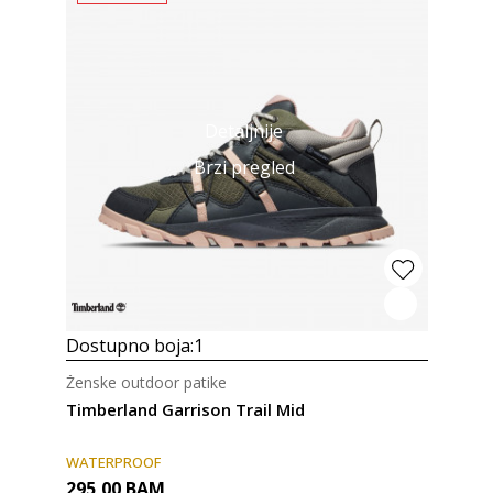
Detaljnije
Brzi pregled
Dostupno boja:
1
Ženske outdoor patike
Timberland Garrison Trail Mid
WATERPROOF
295,00
BAM