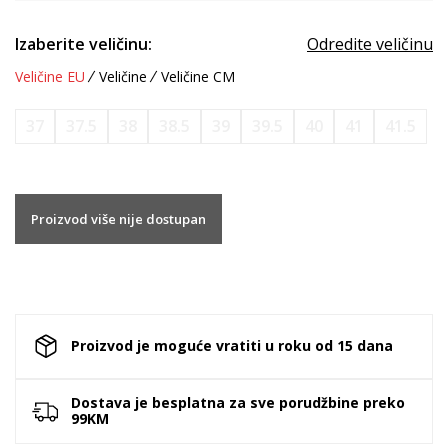
Izaberite veličinu:
Odredite veličinu
Veličine EU
Veličine
Veličine CM
37
37.5
38
38.5
39
39.5
40
41
41.5
Proizvod više nije dostupan
Proizvod je moguće vratiti u roku od 15 dana
Dostava je besplatna za sve porudžbine preko
99KM