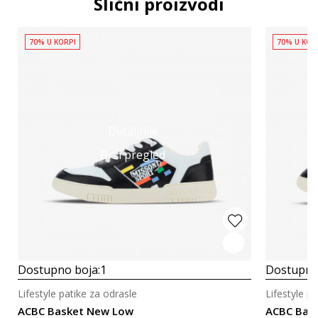
Slični proizvodi
70% U KORPI
70% U KOR
Detaljnije
Brzi pregled
Dostupno boja:
1
Dostupno
Lifestyle patike za odrasle
Lifestyle p
ACBC Basket New Low
ACBC Bas