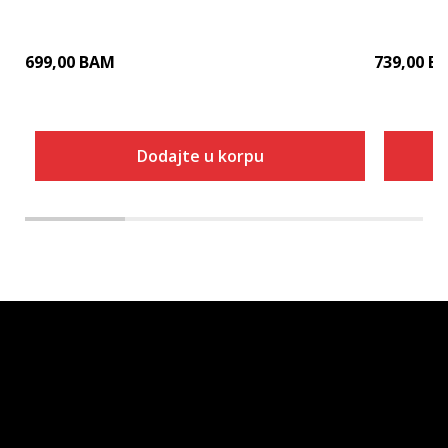
699,00
BAM
739,00
B
Dodajte u korpu