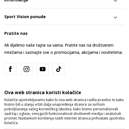
Sport Vision ponude
Pratite nas
Mi dijelimo naše tajne sa vama. Pratite nas na društvenim
mrežama i saznajte sve o promocijama, akcijama i novitetima.
Ova web stranica koristi kolačiće
Kolačiće upotrebljavamo kako bi ova web stranica radila pravilno te kako
bismo bili u stanju vršiti dalja unapređenja stranice sa svrhom
Bosna i Hercegovina
Promijenite
poboljšavanja vašeg korisničkog iskustva, kako bismo personalizovali
sadržaj i oglase, omogućili funkcionalnost društvenih medija i analizirali
promet. Nastavkom korištenja naših internet stranica prihvatate upotrebu
kolačića.