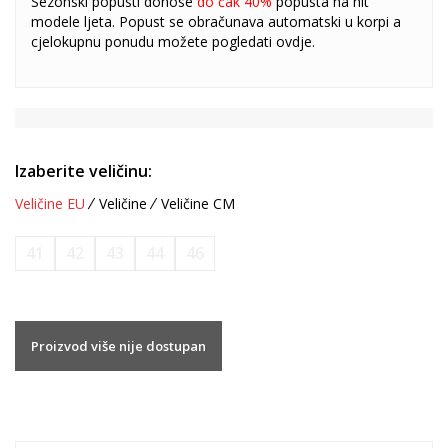
Sezonski popusti donose
do čak 40%
popusta na hit
modele ljeta. Popust se obračunava automatski u korpi a
cjelokupnu ponudu možete pogledati
ovdje
.
Izaberite veličinu:
Veličine EU
Veličine
Veličine CM
41
42
43
44
46
Proizvod više nije dostupan