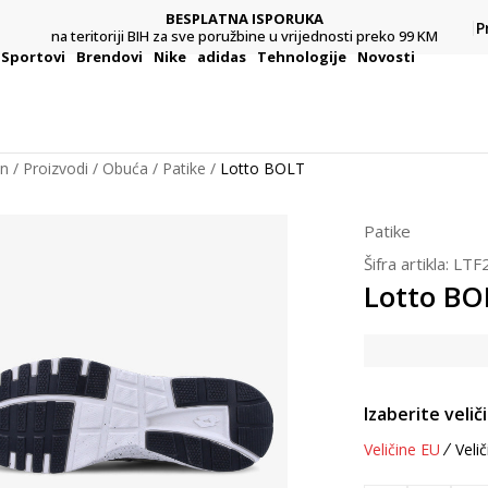
BESPLATNA ISPORUKA
Pl
P
na teritoriji BIH za sve poružbine u vrijednosti preko 99 KM
Sportovi
Brendovi
Nike
adidas
Tehnologije
Novosti
on
Proizvodi
Obuća
Patike
Lotto BOLT
Patike
Šifra artikla:
LTF
Lotto BO
Izaberite velič
Veličine EU
Velič