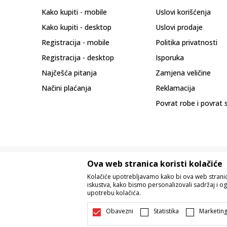
Kako kupiti - mobile
Uslovi korišćenja
Kako kupiti - desktop
Uslovi prodaje
Registracija - mobile
Politika privatnosti
Registracija - desktop
Isporuka
Najčešća pitanja
Zamjena veličine
Načini plaćanja
Reklamacija
Povrat robe i povrat 
Ova web stranica koristi kolačiće
Kolačiće upotrebljavamo kako bi ova web stranica
iskustva, kako bismo personalizovali sadržaj i og
upotrebu kolačića.
Nastojimo da budemo što precizniji u o
Svi artikli prikazani na sajtu su dio 
Obavezni
Statistika
Marketin