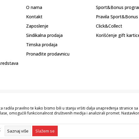
O nama
Sport&Bonus progr
Kontakt
Pravila Sport&Bonus
Zaposlenje
Click&Collect
Sindikalna prodaja
Korišćenje gift kartic
Timska prodaja
Pronađite prodavnicu
sredstava
 radila pravilno te kako bismo bili u stanju vršiti dalja unapređenja stranice 
lase, omogućili funkcionalnost društvenih medija i analizirali promet. Nastavkom
pisu proizvoda, prikazu slika i samih cijena, ali ne možemo garantovati da su s
naše ponude i ne podrazumijeva da su dostupni u svakom trenutku. Raspoloživost
g
055/490-400.
Saznaj više
Slažem se
©2026
www.sportvision.ba
, Izrada
NB SOFT
. Sva prava zadržana.