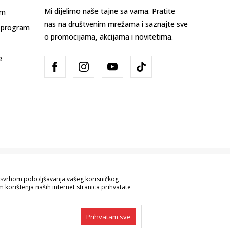
Mi dijelimo naše tajne sa vama. Pratite
am
nas na društvenim mrežama i saznajte sve
 program
o promocijama, akcijama i novitetima.
e
Bosna i Hercegovina
Promijenite
sa svrhom poboljšavanja vašeg korisničkog
 korištenja naših internet stranica prihvatate
ve informacije kompletne i bez grešaka.
 robe možete provjeriti pozivom na broj
Prihvatam sve