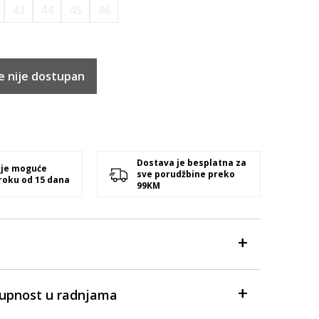
43
44
45
46
e nije dostupan
Dostava je besplatna za
 je moguće
sve porudžbine preko
 roku od 15 dana
99KM
tupnost u radnjama