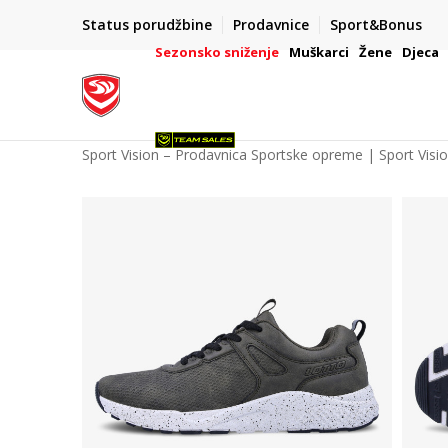
POZOVITE NAS NA : 055/490-400
Status porudžbine
Prodavnice
Sport&Bonus
daj više
Pon-Pet od 9h - 16h
Sezonsko sniženje
Muškarci
Žene
Djeca
Sport Vision – Prodavnica Sportske opreme | Sport Visi