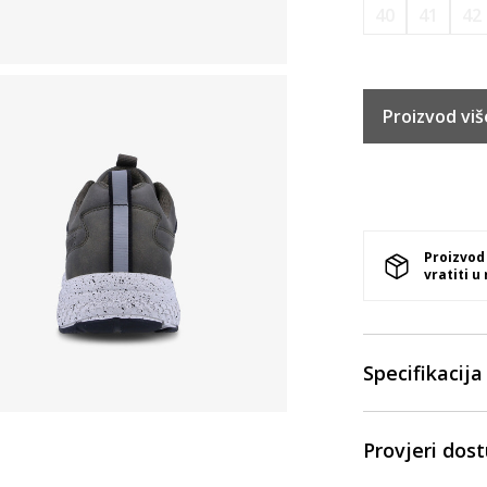
40
41
42
Proizvod viš
Proizvod
vratiti u
Specifikacija
Provjeri dos