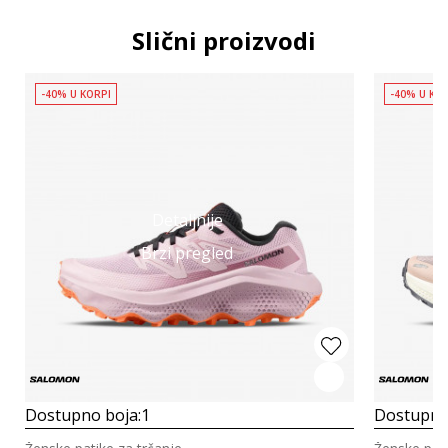
Slični proizvodi
-40% U KORPI
-40% U KO
Detaljnije
Brzi pregled
Dostupno boja:
1
Dostupno