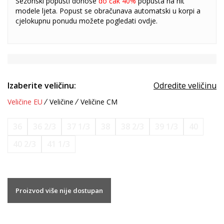
Sezonski popusti donose
do čak 40%
popusta na hit
modele ljeta. Popust se obračunava automatski u korpi a
cjelokupnu ponudu možete pogledati
ovdje
.
Izaberite veličinu:
Odredite veličinu
Veličine EU
Veličine
Veličine CM
36
36 2/3
37 1/3
38
38 2/3
39 1/3
40
40 2/3
41 1/3
Proizvod više nije dostupan