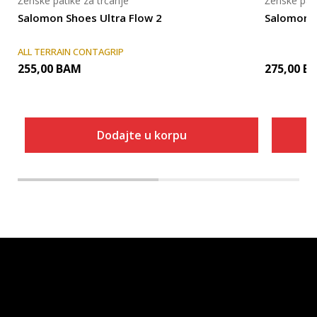
Ženske patike za trčanje
Ženske pati
Salomon Shoes Ultra Flow 2
Salomon S
ALL TERRAIN CONTAGRIP
255,00
BAM
275,00
B
Dodajte u korpu