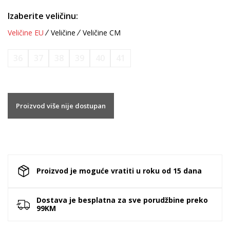
Izaberite veličinu:
Veličine EU
Veličine
Veličine CM
36
37
38
39
40
41
Proizvod više nije dostupan
Proizvod je moguće vratiti u roku od 15 dana
Dostava je besplatna za sve porudžbine preko
99KM