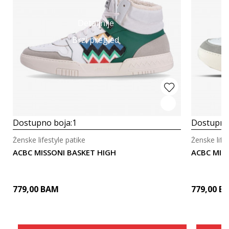
Detaljnije
Brzi pregled
Dostupno boja:
1
Dostupno
Ženske lifestyle patike
Ženske life
ACBC MISSONI BASKET HIGH
ACBC MIS
779,00
BAM
779,00
B