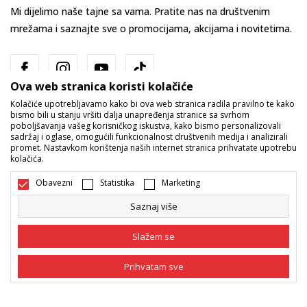
Mi dijelimo naše tajne sa vama. Pratite nas na društvenim
mrežama i saznajte sve o promocijama, akcijama i novitetima.
Ova web stranica koristi kolačiće
Kolačiće upotrebljavamo kako bi ova web stranica radila pravilno te kako
bismo bili u stanju vršiti dalja unapređenja stranice sa svrhom
poboljšavanja vašeg korisničkog iskustva, kako bismo personalizovali
sadržaj i oglase, omogućili funkcionalnost društvenih medija i analizirali
promet. Nastavkom korištenja naših internet stranica prihvatate upotrebu
Bosna i Hercegovina
Promijenite
kolačića.
Obavezni
Statistika
Marketing
Saznaj više
Slažem se
Nastojimo da budemo što precizniji u opisu proizvoda, prikazu slika i
Prihvatam sve
samih cijena, ali ne možemo garantovati da su sve informacije kompletne
i bez grešaka. Svi artikli prikazani na sajtu su dio naše ponude i ne
podrazumijeva da su dostupni u svakom trenutku. Raspoloživost robe
Obavezni
Obavezni kolačići čine stranicu upotrebljivom
možete provjeriti pozivom na broj 055/490-400.